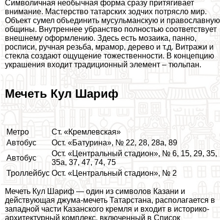
Символичная необычная форма сразу притягивает
внимание. Мастерство татарских зодчих потрясло мир.
Объект сумел объединить мусульманскую и православную
общины. Внутреннее убранство полностью соответствует
внешнему оформлению. Здесь есть мозаика, панно,
росписи, ручная резьба, мрамор, дерево и т.д. Витражи и
стекла создают ощущение тожественности. В концепцию
украшения входит традиционный элемент – тюльпан.
Мечеть Кул Шариф
Метро
Ст. «Кремлевская»
Автобус
Ост. «Батурина», № 22, 28, 28а, 89
Ост. «Центральный стадион», № 6, 15, 29, 35,
Автобус
35а, 37, 47, 74, 75
Троллейбус
Ост. «Центральный стадион», № 2
Мечеть Кул Шариф — один из символов Казани и
действующая джума-мечеть Татарстана, располагается в
западной части Казанского кремля и входит в историко-
архитектурный комплекс, включенный в Список