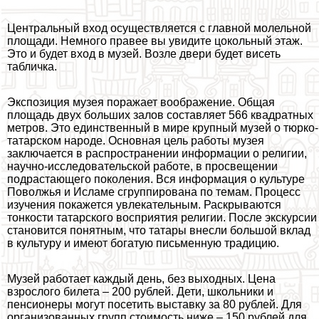
Центральный вход осуществляется с главной молельной
площади. Немного правее вы увидите цокольный этаж.
Это и будет вход в музей. Возле двери будет висеть
табличка.
Экспозиция музея поражает воображение. Общая
площадь двух больших залов составляет 566 квадратных
метров. Это единственный в мире крупный музей о тюрко-
татарском народе. Основная цель работы музея
заключается в распространении информации о религии,
научно-исследовательской работе, в просвещении
подрастающего поколения. Вся информация о культуре
Поволжья и Исламе сгруппирована по темам. Процесс
изучения покажется увлекательным. Раскрываются
тонкости татарского восприятия религии. После экскурсии
становится понятным, что татары внесли большой вклад
в культуру и имеют богатую письменную традицию.
Музей работает каждый день, без выходных. Цена
взрослого билета – 200 рублей. Дети, школьники и
пенсионеры могут посетить выставку за 80 рублей. Для
организованных групп стоимость ниже – 150 рублей для