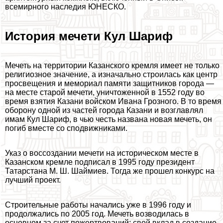
всемирного наследия ЮНЕСКО.
История мечети Кул Шариф
Мечеть на территории Казанского кремля имеет не только
религиозное значение, а изначально строилась как центр
просвещения и мемориал памяти защитников города —
на месте старой мечети, уничтоженной в 1552 году во
время взятия Казани войском Ивана Грозного. В то время
оборону одной из частей города Казани и возглавлял
имам Кул Шариф, в чью честь названа новая мечеть, он
погиб вместе со сподвижниками.
Указ о воссоздании мечети на историческом месте в
Казанском кремле подписал в 1995 году президент
Татарстана М. Ш. Шаймиев. Тогда же прошел конкурс на
лучший проект.
Строительные работы начались уже в 1996 году и
продолжались по 2005 год. Мечеть возводилась в
основном за счет пожертвований: свой вклад в создание