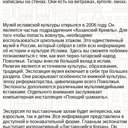
написаны на стенах. Они есть на витражах, куполе, окнах.
Музей исламской культуры открылся в 2006 году. Он
является частью подразделения «Казанский Кремль». Для
того чтобы попасть вовнутрь, необходимо
воспользоваться цокольным этажом. Это единственный
музей в России, который собрал в себя всю информацию
об истории и культуре Ислама. Здесь вы сможете поближе
познакомиться с тем, как жил тюрко-татарский народ
Поволжья. Татары внесли большой вклад в ислам.
Религия является источником культуры, образования,
традиций. Экспозиция музея включает в себя три больших
раздела. Они раскрывают особенности книжной культуры,
эпоху реформаторства, цивилизацию всего Поволжья.
Экспонаты дополняются различными мультимедийными
вставками. Отдельного внимания заслуживает
компьютерная инсталляция «Поющий шамаиль».
Экскурсия по выставочным залам будет интересна, как
взрослым, так и детям. Все информация представлена в
доступной и познавательной форме. Главным экспонатом
выступает интеpaктивный «Листающийся Коран». Он