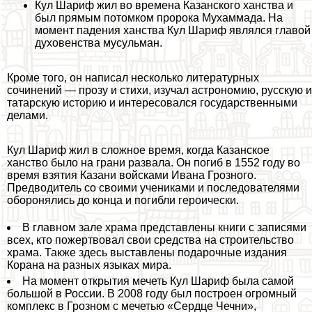
Кул Шариф жил во времена Казанского ханства и
был прямым потомком пророка Мухаммада. На
момент падения ханства Кул Шариф являлся главой
духовенства мусульман.
Кроме того, он написал несколько литературных
сочинений — прозу и стихи, изучал астрономию, русскую и
татарскую историю и интересовался государственными
делами.
Кул Шариф жил в сложное время, когда Казанское
ханство было на грани развала. Он погиб в 1552 году во
время взятия Казани войсками Ивана Грозного.
Предводитель со своими учениками и последователями
оборонялись до конца и погибли героически.
В главном зале храма представлены книги с записями
всех, кто пожертвовал свои средства на строительство
храма. Также здесь выставлены подарочные издания
Корана на разных языках мира.
На момент открытия мечеть Кул Шариф была самой
большой в России. В 2008 году был построен огромный
комплекс в Грозном с мечетью «Сердце Чечни»,