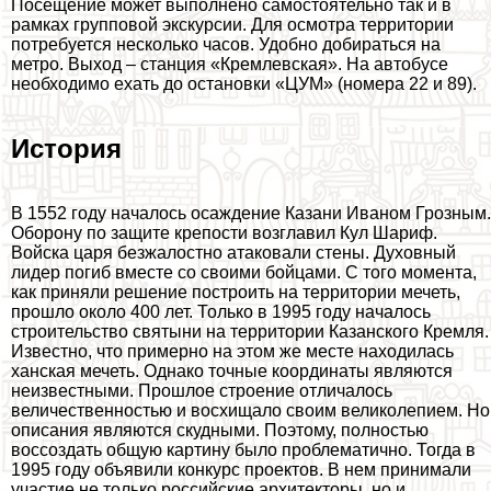
Посещение может выполнено самостоятельно так и в
рамках групповой экскурсии. Для осмотра территории
потребуется несколько часов. Удобно добираться на
метро. Выход – станция «Кремлевская». На автобусе
необходимо ехать до остановки «ЦУМ» (номера 22 и 89).
История
В 1552 году началось осаждение Казани Иваном Грозным.
Оборону по защите крепости возглавил Кул Шариф.
Войска царя безжалостно атаковали стены. Духовный
лидер погиб вместе со своими бойцами. С того момента,
как приняли решение построить на территории мечеть,
прошло около 400 лет. Только в 1995 году началось
строительство святыни на территории Казанского Кремля.
Известно, что примерно на этом же месте находилась
ханская мечеть. Однако точные координаты являются
неизвестными. Прошлое строение отличалось
величественностью и восхищало своим великолепием. Но
описания являются скудными. Поэтому, полностью
воссоздать общую картину было проблематично. Тогда в
1995 году объявили конкурс проектов. В нем принимали
участие не только российские архитекторы, но и