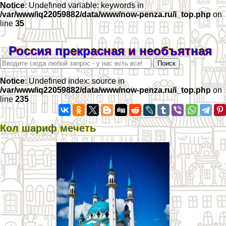
Notice
: Undefined variable: keywords in
/var/www/iq22059882/data/www/now-penza.ru/i_top.php
on
line
35
Россия прекрасная и необъятная
Notice
: Undefined index: source in
/var/www/iq22059882/data/www/now-penza.ru/i_top.php
on
line
235
Кол шариф мечеть