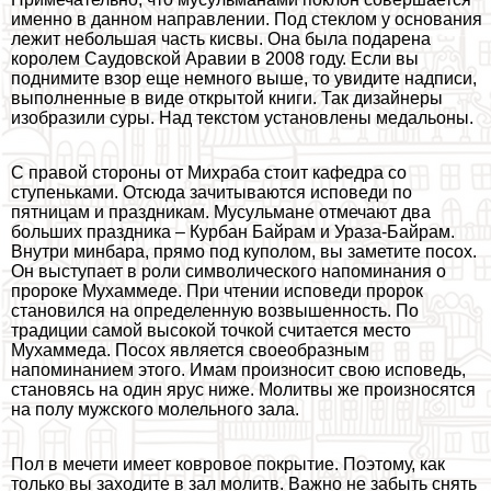
именно в данном направлении. Под стеклом у основания
лежит небольшая часть кисвы. Она была подарена
королем Саудовской Аравии в 2008 году. Если вы
поднимите взор еще немного выше, то увидите надписи,
выполненные в виде открытой книги. Так дизайнеры
изобразили суры. Над текстом установлены медальоны.
С правой стороны от Михpaба стоит кафедра со
ступеньками. Отсюда зачитываются исповеди по
пятницам и праздникам. Мусульмане отмечают два
больших праздника – Курбан Байрам и Ураза-Байрам.
Внутри минбара, прямо под куполом, вы заметите посох.
Он выступает в роли символического напоминания о
пророке Мухаммеде. При чтении исповеди пророк
становился на определенную возвышенность. По
традиции самой высокой точкой считается место
Мухаммеда. Посох является своеобразным
напоминанием этого. Имам произносит свою исповедь,
становясь на один ярус ниже. Молитвы же произносятся
на полу мужского молельного зала.
Пол в мечети имеет ковровое покрытие. Поэтому, как
только вы заходите в зал молитв. Важно не забыть снять