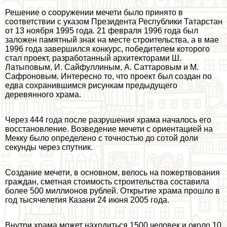
Решение о сооружении мечети было принято в
соответствии с указом Президента Республики Татарстан
от 13 ноября 1995 года. 21 февраля 1996 года был
заложен памятный знак на месте строительства, а в мае
1996 года завершился конкурс, победителем которого
стал проект, разработанный архитекторами Ш.
Латыповым, И. Сайфуллиным, А. Саттаровым и М.
Сафроновым. Интересно то, что проект был создан по
едва сохранившимся рисункам предыдущего
деревянного храма.
Через 444 года после разрушения храма началось его
восстановление. Возведение мечети с ориентацией на
Мекку было определено с точностью до сотой доли
секунды через спутник.
Создание мечети, в основном, велось на пожертвования
граждан, сметная стоимость строительства составила
более 500 миллионов рублей. Открытие храма прошло в
год тысячелетия Казани 24 июня 2005 года.
Внутри храма может находиться 1500 человек и около 10