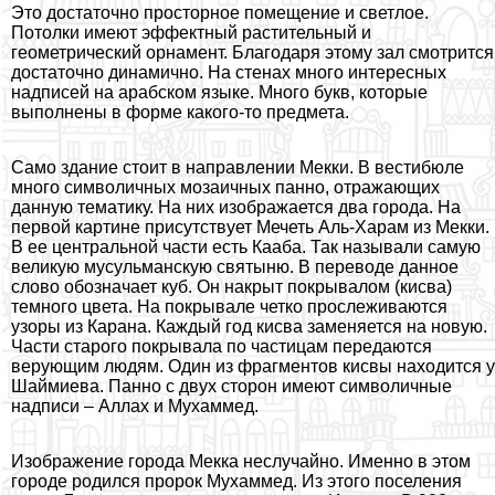
Это достаточно просторное помещение и светлое.
Потолки имеют эффектный растительный и
геометрический орнамент. Благодаря этому зал смотрится
достаточно динамично. На стенах много интересных
надписей на арабском языке. Много букв, которые
выполнены в форме какого-то предмета.
Само здание стоит в направлении Мекки. В вестибюле
много символичных мозаичных панно, отражающих
данную тематику. На них изображается два города. На
первой картине присутствует Мечеть Аль-Харам из Мекки.
В ее центральной части есть Кааба. Так называли самую
великую мусульманскую святыню. В переводе данное
слово обозначает куб. Он накрыт покрывалом (кисва)
темного цвета. На покрывале четко прослеживаются
узоры из Карана. Каждый год кисва заменяется на новую.
Части старого покрывала по частицам передаются
верующим людям. Один из фрагментов кисвы находится у
Шаймиева. Панно с двух сторон имеют символичные
надписи – Аллах и Мухаммед.
Изображение города Мекка неслучайно. Именно в этом
городе родился пророк Мухаммед. Из этого поселения