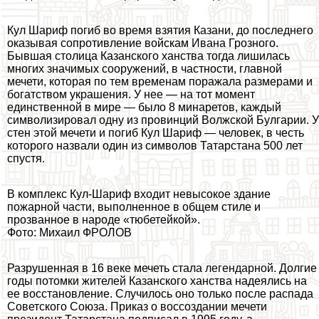
Кул Шариф погиб во время взятия Казани, до последнего
оказывая сопротивление войскам Ивана Грозного.
Бывшая столица Казанского ханства тогда лишилась
многих значимых сооружений, в частности, главной
мечети, которая по тем временам поражала размерами и
богатством украшения. У нее — на тот момент
единственной в мире — было 8 минаретов, каждый
символизировал одну из провинций Волжской Булгарии. У
стен этой мечети и погиб Кул Шариф — человек, в честь
которого назвали один из символов Татарстана 500 лет
спустя.
В комплекс Кул-Шариф входит невысокое здание
пожарной части, выполненное в общем стиле и
прозванное в народе «тюбетейкой».
Фото: Михаил ФРОЛОВ
Разрушенная в 16 веке мечеть стала легендарной. Долгие
годы потомки жителей Казанского ханства надеялись на
ее восстановление. Случилось оно только после распада
Советского Союза. Приказ о воссоздании мечети