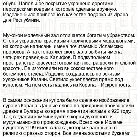
обувь. Напольное покрытие украшено дорогими
персидскими коврами, которые сделаны вручную.
Изделие было привезено в качестве подарка из Ирана
для Республики.
Мужской молельный зал отличается богатым убранством.
Стены украшены красивыми коричневыми медальонами,
на которые написаны имена почитаемых Исламских
пророков. А на стенах женского зала выбиты имена
четырех праведных Халифов. В подкупольном
прострaнcтве красуется огромная люстра восхитительной
красоты. Ее изготовили из высококачественного
богемного стекла. Изделие создавалось по эскизам
художников Казани. Светило укрепляется прямо под
куполом. На нем есть надпись из Корана – Искренность.
В самом основании купола было сделано изображение
сура из Корана. Данные слова по приданию произносили
древние Булгары во время принятия ислама в 922 году.
Так, в здании комбинируются корни духовного и
мусульманского происхождения. Всего же в Исламе
существует 99 имен Аллаха, которые раскрывают
религию с разных сторон. Все имена золотыми буквами