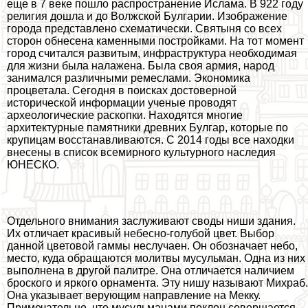
еще в 7 веке пошло распространение Ислама. В 922 году
религия дошла и до Волжской Булгарии. Изображение
города представлено схематически. Святыня со всех
сторон обнесена каменными постройками. На тот момент
город считался развитым, инфраструктура необходимая
для жизни была налажена. Была своя армия, народ
занимался различными ремеслами. Экономика
процветала. Сегодня в поисках достоверной
исторической информации ученые проводят
археологические раскопки. Находятся многие
архитектурные памятники древних Булгар, которые по
крупицам восстанавливаются. С 2014 годы все находки
внесены в список всемирного культурного наследия
ЮНЕСКО.
Отдельного внимания заслуживают своды ниши здания.
Их отличает красивый небесно-гoлyбой цвет. Выбор
данной цветовой гаммы неслучаен. Он обозначает небо,
место, куда обращаются молитвы мусульман. Одна из них
выполнена в другой палитре. Она отличается наличием
броского и яркого орнамента. Эту нишу называют Михраб.
Она указывает верующим направление на Мекку.
Примечательно, что мусульманами поклон совершается