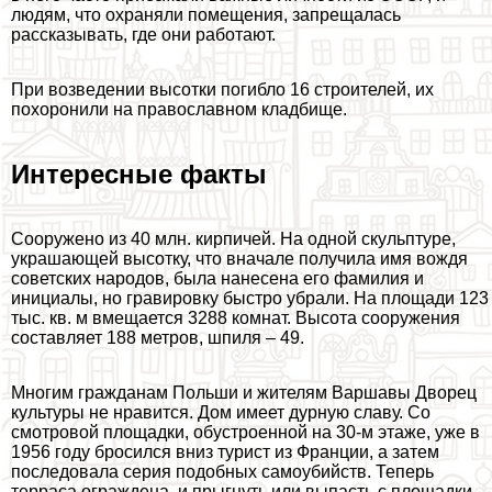
людям, что охраняли помещения, запрещалась
рассказывать, где они работают.
При возведении высотки погибло 16 строителей, их
похоронили на православном кладбище.
Интересные факты
Сооружено из 40 млн. кирпичей. На одной скульптуре,
украшающей высотку, что вначале получила имя вождя
советских народов, была нанесена его фамилия и
инициалы, но гравировку быстро убрали. На площади 123
тыс. кв. м вмещается 3288 комнат. Высота сооружения
составляет 188 метров, шпиля – 49.
Многим гражданам Польши и жителям Варшавы Дворец
культуры не нравится. Дом имеет дурную славу. Со
смотровой площадки, обустроенной на 30-м этаже, уже в
1956 году бросился вниз турист из Франции, а затем
последовала серия подобных самоубийств. Теперь
терраса ограждена, и прыгнуть или выпасть с площадки