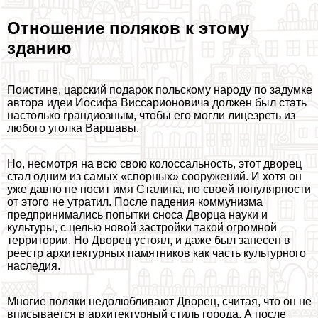
Отношение поляков к этому
зданию
Поистине, царский подарок польскому народу по задумке
автора идеи Иосифа Виссарионовича должен был стать
настолько грандиозным, чтобы его могли лицезреть из
любого уголка Варшавы.
Но, несмотря на всю свою колоссальность, этот дворец
стал одним из самых «спopных» сооружений. И хотя он
уже давно не носит имя Сталина, но своей популярности
от этого не утратил. После падения коммунизма
предпринимались попытки сноса Дворца науки и
культуры, с целью новой застройки такой огромной
территории. Но Дворец устоял, и даже был занесен в
реестр архитектурных памятников как часть культурного
наследия.
Многие поляки недолюбливают Дворец, считая, что он не
вписывается в архитектурный стиль города. А после