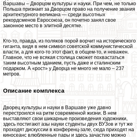
Варшавы – Дворцом культуры и науки. При чем, не только
Польша признает за Дворцом право на получение звания
архитектурного великана — среди высотных
рекордсменов Евросоюза, он почетно занял свое
законное место в элитной десятке.
Кто-то, правда, из поляков порой ворчит на исторического
гиганта, видя в нем символ советской коммунистической
власти, а для кого-то этот факт, в общем-то, и неважен.
Главное, что не всякая столица сможет похвастаться
таким высотным зданием, пусть даже и сталинским
подарком. А «рост» у Дворца не много не мало – 237
метров.
Описание комплекса
Дворец культуры и науки в Варшаве уже давно
перестроился на ритм современной жизни. В нем
выставляют свои шикарные произведения художники,
здесь постигают азы науки студенты двух ВУЗов и тут же
проходят дискуссии в конференц-зале, сюда приходят на
киносеанс влюбленные пары и здесь зачастую можно