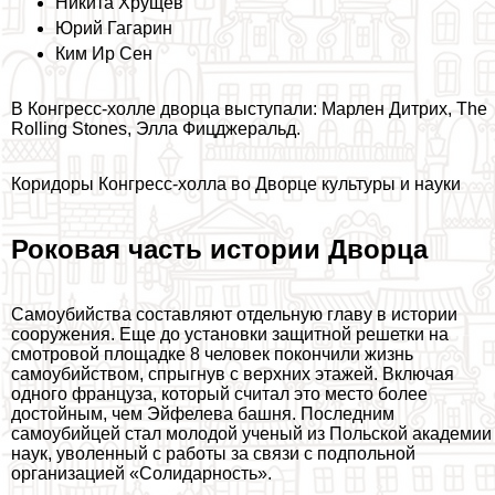
Никита Хрущев
Юрий Гагарин
Ким Ир Сен
В Конгресс-холле дворца выступали: Марлен Дитрих, The
Rolling Stones, Элла Фицджеральд.
Коридоры Конгресс-холла во Дворце культуры и науки
Роковая часть истории Дворца
Самоубийства составляют отдельную главу в истории
сооружения. Еще до установки защитной решетки на
смотровой площадке 8 человек покончили жизнь
самоубийством, спрыгнув с верхних этажей. Включая
одного француза, который считал это место более
достойным, чем Эйфелева башня. Последним
самоубийцей стал молодой ученый из Польской академии
наук, уволенный с работы за связи с подпольной
организацией «Солидарность».