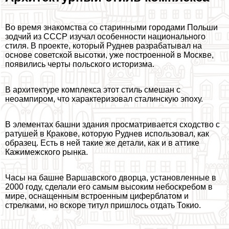
Во время знакомства со старинными городами Польши
зодчий из СССР изучал особенности национального
стиля. В проекте, который Руднев разpaбатывал на
основе советской высотки, уже построенной в Москве,
появились черты польского историзма.
В архитектуре комплекса этот стиль смешан с
неоампиром, что хаpaктеризовал сталинскую эпоху.
В элементах башни здания просматривается сходство с
ратушей в Кpaкове, которую Руднев использовал, как
образец. Есть в ней такие же детали, как и в аттике
Кажимежского рынка.
Часы на башне Варшавского дворца, установленные в
2000 году, сделали его самым высоким небоскребом в
мире, оснащенным встроенным циферблатом и
стрелками, но вскоре титул пришлось отдать Токио.