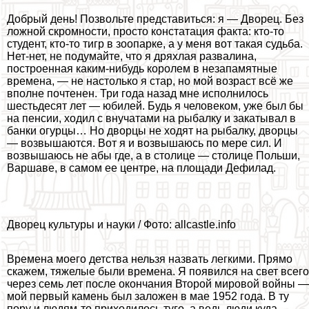
Добрый день! Позвольте представиться: я — Дворец. Без
ложной скромности, просто констатация факта: кто-то
студент, кто-то тигр в зоопарке, а у меня вот такая судьба.
Нет-нет, не подумайте, что я дряхлая развалина,
построенная каким-нибудь королем в незапамятные
времена, — не настолько я стар, но мой возраст всё же
вполне почтенен. Три года назад мне исполнилось
шестьдесят лет — юбилей. Будь я человеком, уже был бы
на пенсии, ходил с внучатами на рыбалку и закатывал в
банки огурцы… Но дворцы не ходят на рыбалку, дворцы
— возвышаются. Вот я и возвышаюсь по мере сил. И
возвышаюсь не абы где, а в столице — столице Польши,
Варшаве, в самом ее центре, на площади Дефилад.
Дворец культуры и науки / Фото: allcastle.info
Времена моего детства нельзя назвать легкими. Прямо
скажем, тяжелые были времена. Я появился на свет всего
через семь лет после окончания Второй мировой войны —
мой первый камень был заложен в мае 1952 года. В ту
пору и людям-то приходилось туго, а ведь люди куда