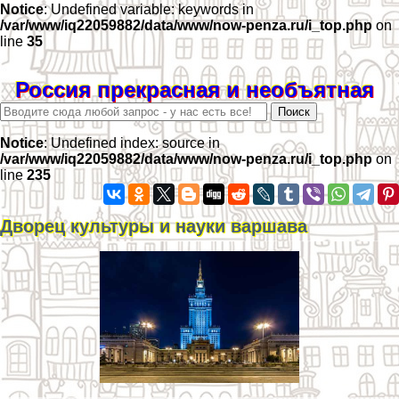
Notice
: Undefined variable: keywords in
/var/www/iq22059882/data/www/now-penza.ru/i_top.php
on
line
35
Россия прекрасная и необъятная
Notice
: Undefined index: source in
/var/www/iq22059882/data/www/now-penza.ru/i_top.php
on
line
235
Дворец культуры и науки варшава