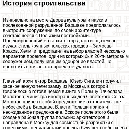
История строительства
Изначально на месте Дворца культуры и науки в
послевоенной разрушенной Варшаве предполагалось
выстроить сооружение, по своей архитектуре
сочетающееся с Польским постройками.
Проектировавший его архитектор долго и тщательно
изучал стиль крупных польских городов – Замосць,
Кpaков, Хелм, и представил на выбор властей несколько
вариантов проектов, один из которых был 20-ти метровым
сооружением, получившим одобрение властей.Но
воплотить в жизнь этот проект не удалось.
Главный архитектор Варшавы Юзеф Сигалин получил
засекреченную телеграмму из Москвы, в которой
говорилось о готовящемся визите в Польшу Вячеслава
Молотова, министра иностранных дел Советского Союза.
Молотов привез с собой предложение о строительстве
небоскрёба в Варшаве. Власти Польши приняли
неожиданное предложение. Вскоре после этого была
создана рабочая группа польских архитекторов и
направлена в Москву для совместной разработки с
советскими специалистами проекта будущего небоскрёба.