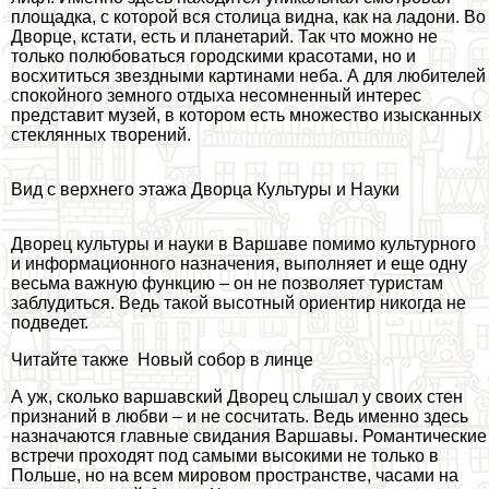
площадка, с которой вся столица видна, как на ладони. Во
Дворце, кстати, есть и планетарий. Так что можно не
только полюбоваться городскими красотами, но и
восхититься звездными картинами неба. А для любителей
спокойного земного отдыха несомненный интерес
представит музей, в котором есть множество изысканных
стеклянных творений.
Вид с верхнего этажа Дворца Культуры и Науки
Дворец культуры и науки в Варшаве помимо культурного
и информационного назначения, выполняет и еще одну
весьма важную функцию – он не позволяет туристам
заблyдиться. Ведь такой высотный ориентир никогда не
подведет.
Читайте также
Новый собор в линце
А уж, сколько варшавский Дворец слышал у своих стен
признаний в любви – и не сосчитать. Ведь именно здесь
назначаются главные свидания Варшавы. Романтические
встречи проходят под самыми высокими не только в
Польше, но на всем мировом прострaнcтве, часами на