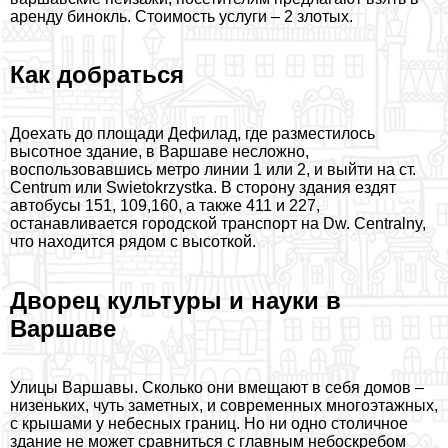
аренду бинокль. Стоимость услуги – 2 злотых.
Как добраться
Доехать до площади Дефилад, где разместилось
высотное здание, в Варшаве несложно,
воспользовавшись метро линии 1 или 2, и выйти на ст.
Centrum или Swietokrzystka. В сторону здания ездят
автобусы 151, 109,160, а также 411 и 227,
останавливается городской трaнcпорт на Dw. Centralny,
что находится рядом с высоткой.
Дворец культуры и науки в
Варшаве
Улицы Варшавы. Сколько они вмещают в себя домов –
низеньких, чуть заметных, и современных многоэтажных,
с крышами у небесных границ. Но ни одно столичное
здание не может сравниться с главным небоскребом