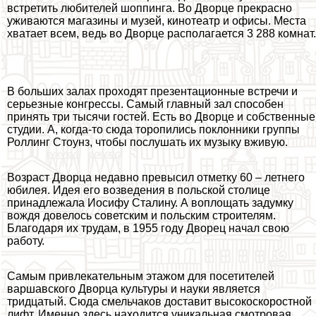
встретить любителей шоппинга. Во Дворце прекрасно
уживаются магазины и музей, кинотеатр и офисы. Места
хватает всем, ведь во Дворце располагается 3 288 комнат.
В больших залах проходят презентационные встречи и
серьезные конгрессы. Самый главный зал способен
принять три тысячи гостей. Есть во Дворце и собственные
студии. А, когда-то сюда торопились поклонники группы
Роллинг Стоунз, чтобы послушать их музыку вживую.
Возраст Дворца недавно превысил отметку 60 – летнего
юбилея. Идея его возведения в польской столице
принадлежала Иосифу Сталину. А воплощать задумку
вождя довелось советским и польским строителям.
Благодаря их трудам, в 1955 году Дворец начал свою
работу.
Самым привлекательным этажом для посетителей
варшавского Дворца культуры и науки является
тридцатый. Сюда смельчаков доставит высокоскоростной
лифт. Именно здесь находится уникальная смотровая