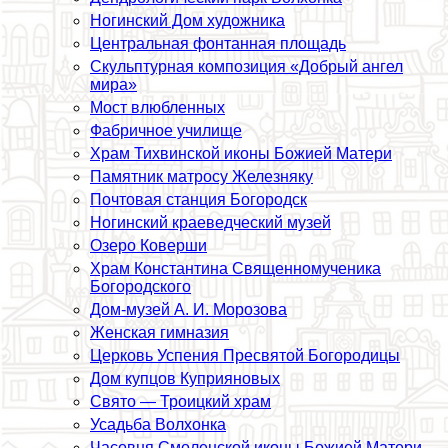
Ногинский Дом художника
Центральная фонтанная площадь
Скульптурная композиция «Добрый ангел
мира»
Мост влюбленных
Фабричное училище
Храм Тихвинской иконы Божией Матери
Памятник матросу Железняку
Почтовая станция Богородск
Ногинский краеведческий музей
Озеро Коверши
Храм Константина Священномученика
Богородского
Дом-музей А. И. Морозова
Женская гимназия
Церковь Успения Пресвятой Богородицы
Дом купцов Куприяновых
Свято — Троицкий храм
Усадьба Волхонка
Часовня Смоленской иконы Божией Матери