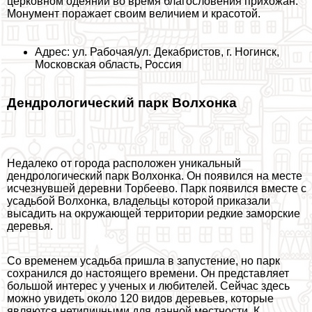
церковном одеянии во время благословения прихожан.
Монумент поражает своим величием и красотой.
Адрес: ул. Рабочая/ул. Декабристов, г. Ногинск,
Московская область, Россия
Дендрологический парк Волхонка
Недалеко от города расположен уникальный
дендрологический парк Волхонка. Он появился на месте
исчезнувшей деревни Торбеево. Парк появился вместе с
усадьбой Волхонка, владельцы которой приказали
высадить на окружающей территории редкие заморские
деревья.
Со временем усадьба пришла в запустение, но парк
сохранился до настоящего времени. Он представляет
большой интерес у ученых и любителей. Сейчас здесь
можно увидеть около 120 видов деревьев, которые
являются нетипичными для данной местности. К