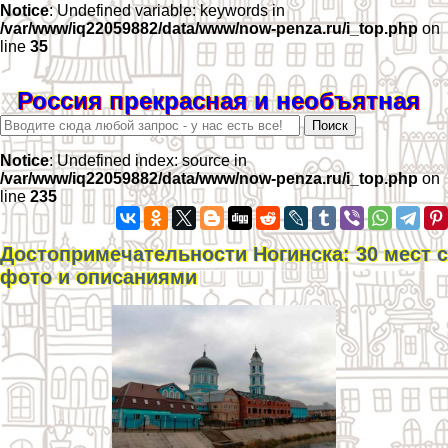
Notice
: Undefined variable: keywords in
/var/www/iq22059882/data/www/now-penza.ru/i_top.php
on
line
35
Россия прекрасная и необъятная
Notice
: Undefined index: source in
/var/www/iq22059882/data/www/now-penza.ru/i_top.php
on
line
235
Достопримечательности Ногинска: 30 мест с
фото и описаниями