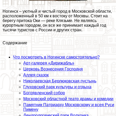
Ногинск – уютный и чистый город в Московской области,
расположенный в 50 км к востоку от Москвы. Стоит на
берегу притока Оки — реке Клязьме. Не являясь
курортным городом, он все же принимает каждый год
тысячи туристов с России и других стран.
Содержание
Что посмотреть в Ногинске самостоятельно?
Арт-галерея «Дирижабль»
Церковь Вознесения Господня
Аллея сказок
Николаевская Берлюковская пустынь
Глуховский парк культуры и отдыха
Богоявленский собор
Московский областной театр драмы и комедии
Памятник Патриарху Московскому и всея Руси
Пимену
Дендрологический парк Волхонка