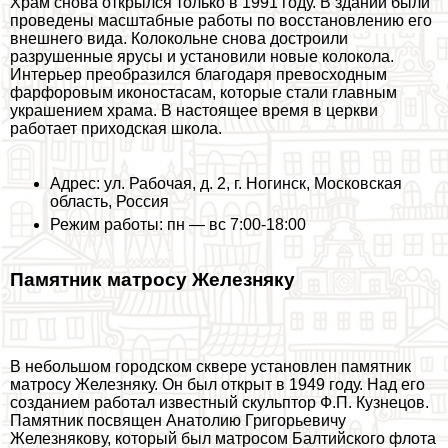
Храм снова открылся только в 1991 году. В здании были
проведены масштабные работы по восстановлению его
внешнего вида. Колокольне снова достроили
разрушенные ярусы и установили новые колокола.
Интерьер преобразился благодаря превосходным
фарфоровым иконостасам, которые стали главным
украшением храма. В настоящее время в церкви
работает приходская школа.
Адрес: ул. Рабочая, д. 2, г. Ногинск, Московская
область, Россия
Режим работы: пн — вс 7:00-18:00
Памятник матросу Железняку
В небольшом городском сквере установлен памятник
матросу Железняку. Он был открыт в 1949 году. Над его
созданием работал известный скульптор Ф.П. Кузнецов.
Памятник посвящен Анатолию Григорьевичу
Железнякову, который был матросом Балтийского флота