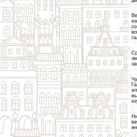
ди
Ве
из
со
во
га
Ср
эк
за
Чу
Га
ил
вы
из
Ни
ве
ин