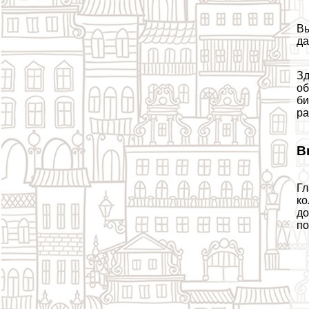
Вы
да
Зд
об
би
ра
В
Гл
ко
до
по