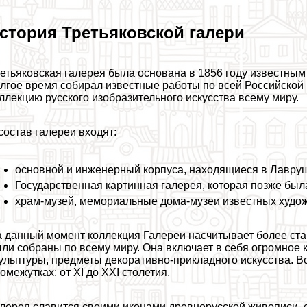
стория Третьяковской галери
етьяковская галерея была основана в 1856 году известны
лгое время собирал известные работы по всей Российской 
ллекцию русского изобразительного искусства всему миру.
состав галереи входят:
основной и инженерный корпуса, находящиеся в Лавру
Государственная картинная галерея, которая позже был
храм-музей, мемориальные дома-музеи известных худож
 данный момент коллекция Галереи насчитывает более ста
ли собраны по всему миру. Она включает в себя огромное 
ульптуры, предметы декоративно-прикладного искусства. 
омежутках: от XI до XXI столетия.
лерея славится своими иконами древнерусской живописи, 