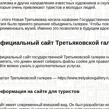
ализма и других направления известных художников и скул
торые очень привлекают туристов и молодых людей.
 этого Новая Третьяковка носила название Государственной 
зея было принято решение объединить галереи. Чтобы по
реименовать музей. Именно это позволило в будущем вдохн
фициальный сайт Третьяковской га
ициальный сайт государственной Третьяковской галереи н
метить, что домен может собирать файлы cookie для прави
йте можно узнать о дополнительных услугах.
ртал Третьяковской галереи — https://www.tretyakovgallery.ru
нформация на сайте для туристов
йт имеет современный внешний вид. Он был разработан к