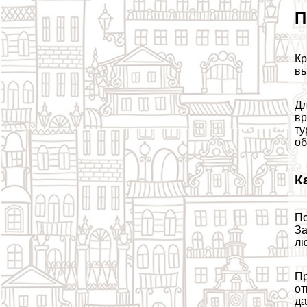
П
Кр
вы
Дл
вр
ту
об
К
По
За
лю
Пр
от
да