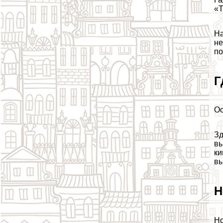
«Т
На
не
по
Г
Ос
Зд
вы
ки
вы
Н
Но