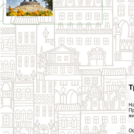
Т
На
Пр
жи
Оф