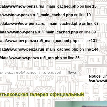
/data/www/now-penza.ru/i_main_cached.php
on line
15
ta/www/now-penza.ru/i_main_cached.php
on line
19
2/data/www/now-penza.ru/i_main_cached.php
on line
63
data/www/now-penza.ru/i_main_cached.php
on line
89
data/www/now-penza.ru/i_main_cached.php
on line
131
/data/www/now-penza.ru/i_main_cached.php
on line
144
/data/www/now-penza.ru/i_top.php
on line
35
Notice
: U
/var/www/
етьяковская галерея официальный