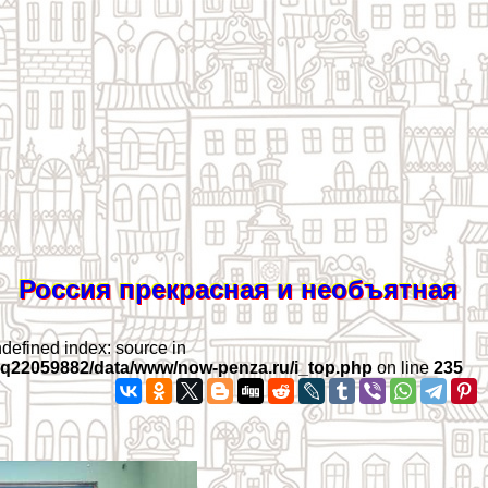
Россия прекрасная и необъятная
ndefined index: source in
iq22059882/data/www/now-penza.ru/i_top.php
on line
235