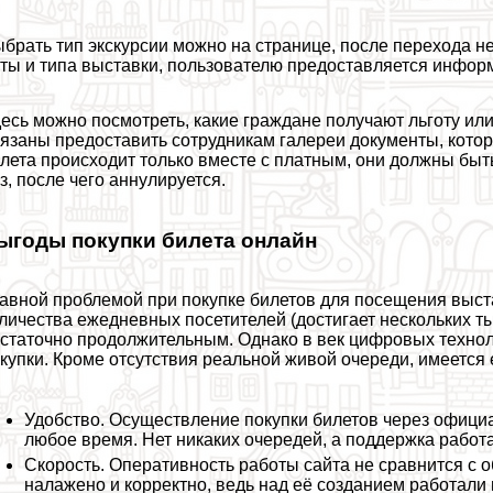
брать тип экскурсии можно на странице, после перехода н
ты и типа выставки, пользователю предоставляется информ
есь можно посмотреть, какие граждане получают льготу или
язаны предоставить сотрудникам галереи документы, кото
лета происходит только вместе с платным, они должны быт
з, после чего аннулируется.
ыгоды покупки билета онлайн
авной проблемой при покупке билетов для посещения выста
личества ежедневных посетителей (достигает нескольких ты
статочно продолжительным. Однако в век цифровых технол
купки. Кроме отсутствия реальной живой очереди, имеется
Удобство. Осуществление покупки билетов через офици
любое время. Нет никаких очередей, а поддержка работа
Скорость. Оперативность работы сайта не сравнится с 
налажено и корректно, ведь над её созданием работал