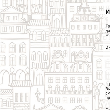
И
Тр
до
ко
В 
На
бы
ск
пр
Га