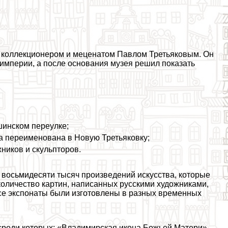
м коллекционером и меценатом Павлом Третьяковым. Он
империи, а после основания музея решил показать
шинском переулке;
а переименована в Новую Третьяковку;
ников и скульпторов.
 восьмидесяти тысяч произведений искусства, которые
количество картин, написанных русскими художниками,
Все экспонаты были изготовлены в разных временных
среди которых: «Владимирская икона Божьей Матери»,