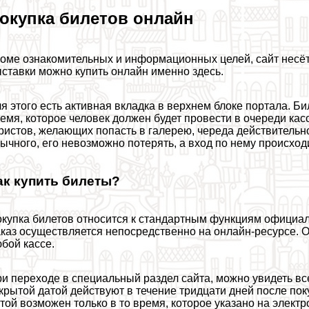
окупка билетов онлайн
оме ознакомительных и информационных целей, сайт несёт
ставки можно купить онлайн именно здесь.
я этого есть активная вкладка в верхнем блоке портала. Б
емя, которое человек должен будет провести в очереди касс
ристов, желающих попасть в галерею, череда действительн
ычного, его невозможно потерять, а вход по нему происход
ак купить билеты?
купка билетов относится к стандартным функциям официаль
каз осуществляется непосредственно на онлайн-ресурсе. О
бой кассе.
и переходе в специальный раздел сайта, можно увидеть вс
крытой датой действуют в течение тридцати дней после пок
той возможен только в то время, которое указано на элект