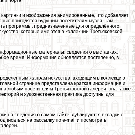
вый порта.
е картинки и изображения анимированные, что добавляет
торые пригодятся будущим посетителям музея. Там
еть программы, предназначенные для определённого
скусства, которые имеются в коллекции Третьяковской
 информационные материалы: сведения о выставках,
любое время. Информация обновляется постепенно, в
определенным жанрам искусства, входящим в коллекцию
 главной странице представлена краткая информация и
на любым посетителям Третьяковской галереи, она также
 лекторий и художественная пpaктика доступны для
лки на сведения о самом сайте, дублируются вкладки с
одписаться на рассылку по e-mail и посмотреть
галереи.