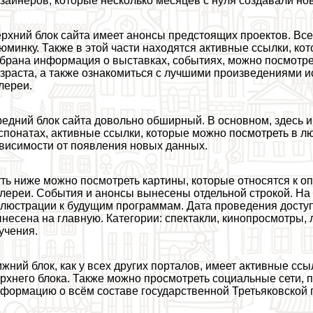
зайнеров, которые несколько месяцев с нуля создавали но
рхний блок сайта имеет анонсы предстоящих проектов. Вс
юминку. Также в этой части находятся активные ссылки, ко
брана информация о выставках, событиях, можно посмотр
зраста, а также ознакомиться с лучшими произведениями и
лереи.
едний блок сайта довольно обширный. В основном, здесь
спонатах, активные ссылки, которые можно посмотреть в 
висимости от появления новых данных.
ть ниже можно посмотреть картины, которые относятся к 
лереи. События и анонсы вынесены отдельной строкой. На
люстрации к будущим программам. Дата проведения доступ
несена на главную. Категории: спектакли, кинопросмотры,
учения.
жний блок, как у всех других порталов, имеет активные ссы
рхнего блока. Также можно просмотреть социальные сети, п
формацию о всём составе государственной Третьяковской 