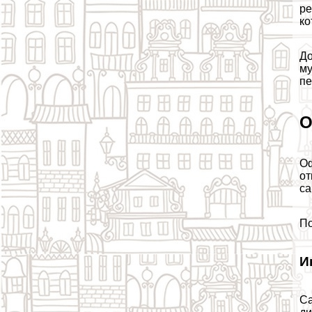
ре
ко
До
му
пе
О
Оф
от
са
По
И
Са