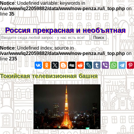
Notice
: Undefined variable: keywords in
/var/www/iq22059882/data/www/now-penza.ru/i_top.php
on
line
35
Россия прекрасная и необъятная
Notice
: Undefined index: source in
/var/www/iq22059882/data/www/now-penza.ru/i_top.php
on
line
235
Токийская телевизионная башня