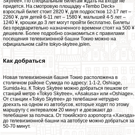
Skytree». По специальным билетам ждать на входе не
придется. На смотровую площадку «Tembo Deck»
взрослый билет стоит 2820 ¥, для подростков 12-17 лет –
2260 ¥, для детей 6-11 лет – 1580 ¥, малышей 4-5 лет –
1240 ¥, крошки до 3 лет могут пройти бесплатно. Билеты
без предварительно назначенного времени стоят на 500 ¥
дешевле. Более подробно ознакомиться с правилами
посещения телевизионной башни Токио можно на
официальном сайте tokyo-skytree.jp/en.
Как добраться
Новая телевизионная башня Токио расположена в
столичном районе Сумида по адресу: 1-1-2, Oshiage,
Sumida-ku. К Tokyo Skytree можно добраться пешком от
станций метро «Tokyo Skytree», «Asakusa» или «Oshiage».
От станции «Tokyo Skytree» до телeбашни нетрудно
доехать на одном из автобусов, которые ходят по этому
маршруту с интервалом 20 минут и доезжают до
телeбашни за полчаса. От токийского аэропорта «Ханэда»
до телевизионной башни на автобусе можно добраться за
50-70 минут.