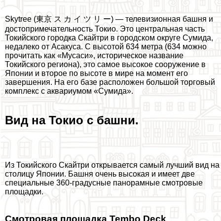
Skytree (東京 ス カ イ ツ リ ー) — телевизионная башня и
достопримечательность Токио. Это центральная часть
Токийского городка Скайтри в городском округе Сумида,
недалеко от Асакуса. С высотой 634 метра (634 можно
прочитать как «Мусаси», историческое название
Токийского региона), это самое высокое сооружение в
Японии и второе по высоте в мире на момент его
завершения. На его базе расположен большой торговый
комплекс с аквариумом «Сумида».
Вид на Токио с башни.
Из Токийского Скайтри открывается самый лучший вид на
столицу Японии. Башня очень высокая и имеет две
специальные 360-градусные панорамные смотровые
площадки.
Смотровая площадка Tembo Deck