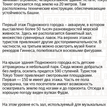
Tower опускается под землю на 20 метров. Там
расположены технические конструкции, обеспечивающие
устойчивость башни.
Первый этаж Подножного городка – аквариум, в котором
выставлено более 50 тысяч разновидностей морской
живности. Здесь же располагается банкетный зал,
множество сувенирных лавок. На верхних этажах
туристов привлекают другие достопримечательности. В
частности, на третьем можно осмотреть музей Книги
рекордов Гиннеса, полюбоваться восковыми фигурами.
На крыше здания Подножного городка есть детские
аттpaкционы и небольшой парк. Сюда можно добраться
без лифта, осилить придется 590 ступеней. Туристов
Tokyo Tower привлекает смотровыми площадками.
Первая — 150 м имеет два этажа. Часть ее пола
прозрачна, так что посетители имеют возможность
осматривать землю под ногами и до горизонта. Отсюда в
хорошую погоду виден вулкан Фудзи.
На этом уровне есть зал, используемый для музыкальных