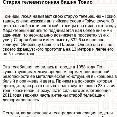
Старая телевизионная башня Токио
Токийцы, любя называют свою старую телeбашню «Токио
тава», слегка искажая английские слова «Tokyo tower». В
центральной части японской столицы она видна отовсюду.
Хаpaктерный шпиль то поднимается над более низкими
зданиями, то неожиданно возникает в просветах узких
улиц. Старая башня имеет высоту 332,6 м и внешне
копирует Эйфелеву башню в Париже. Однако она выше
своего французского прототипа на 13 метров и легче его
на 3 тысячи тонн.
Эта телeбашня появилась в городе в 1958 году. По
существующим международным нормам авиационной
безопасности ее металлическая конструкция выкрашена в
белый и оранжевый цвета. Причем на покраску, которая
проходит один раз в пять лет, расходуется около 28 тысяч
тонн красителей. В результате сильного землетрясения
2011 года верхняя часть антенны старой телeбашни
деформировалась.
Сегодня, когда основная теле-радиотрaнcляция ведется