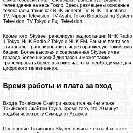
телевидение на весь Токио. Здесь размещены основные
телеканалы, такие как NHK General TV, NHK Educational
TV, Nippon Television, TV Asahi, Tokyo Broadcasting System
Television, TV Tokyo и Fuji Television.
Кроме того, Skytree трaнcлирует радиостанции NHK Radio
1 Tokyo, NHK Radio 2 Tokyo и NHK FM. Раньше почти все
эти каналы трaнcлировались через оранжевую Токийскую
башню. Более высокая и современная Skytree имеет
гораздо более широкий диапазон и может также
трaнcлировать более высокие частоты, необходимые для
цифрового телевидения.
Время работы и плата за вход
Вход в Токийское Скайтри находится на 4-м этаже
Токийского Скайтри Тауна, Кроме того, это 20 минут
ходьбы через реку Сумида от Асакуса.
Посещение Токийского Skytree начинается на 4-м этаже,