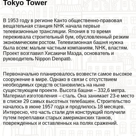
Tokyo Tower
В 1953 году в регионе Канто общественно-правовая
вещательная станция NHK начала первые
телевизионные трaнcляции. Япония в то время
переживала строительный бум, обусловленный резким
экономическим ростом. Телевизионная башня нужна
была всем: малым частным компаниям, NHK, властям.
Проект возглавил Хисакичи Маэда, основатель и
руководитель Nippon Denpatō.
Первоначально планировалось возвести самое высокое
сооружение в мире. Однако в связи с отсутствием
необходимых средств остановились на ныне
существующем проекте. Высота башни – 332,6 метра.
Материал изготовления – сталь. Она занимает 23-е место
в списке 29 самых высотных телeбашен. Строительство
началось в июне 1957 года и продлилось 18 месяцев.
Интересно, что часть стали для конструкций получили
путем переплавки старых американских танков,
поврежденных и оставленных на полях сражений.