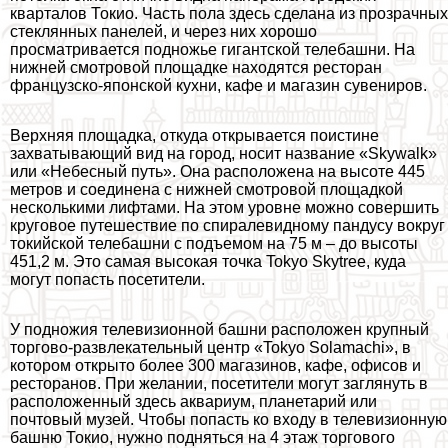
кварталов Токио. Часть пола здесь сделана из прозрачных
стеклянных панелей, и через них хорошо
просматривается подножье гигантской телeбашни. На
нижней смотровой площадке находятся ресторан
французско-японской кухни, кафе и магазин сувениров.
Верхняя площадка, откуда открывается поистине
захватывающий вид на город, носит название «Skywalk»
или «Небесный путь». Она расположена на высоте 445
метров и соединена с нижней смотровой площадкой
несколькими лифтами. На этом уровне можно совершить
круговое путешествие по спиралевидному пандусу вокруг
токийской телeбашни с подъемом на 75 м – до высоты
451,2 м. Это самая высокая точка Tokyo Skytree, куда
могут попасть посетители.
У подножия телевизионной башни расположен крупный
торгово-развлекательный центр «Tokyo Solamachi», в
котором открыто более 300 магазинов, кафе, офисов и
ресторанов. При желании, посетители могут заглянуть в
расположенный здесь аквариум, планетарий или
почтовый музей. Чтобы попасть ко входу в телевизионную
башню Токио, нужно подняться на 4 этаж торгового