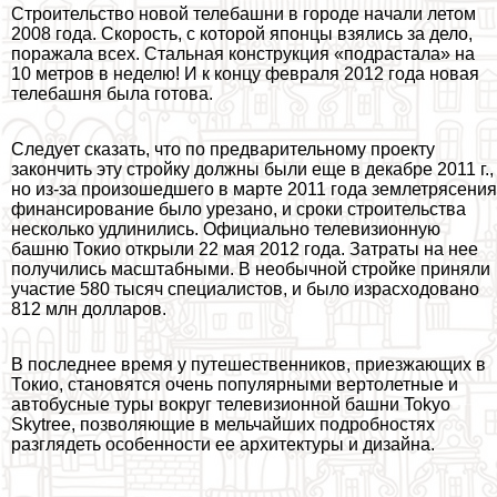
Строительство новой телeбашни в городе начали летом
2008 года. Скорость, с которой японцы взялись за дело,
поражала всех. Стальная конструкция «подрастала» на
10 метров в неделю! И к концу февраля 2012 года новая
телeбашня была готова.
Следует сказать, что по предварительному проекту
закончить эту стройку должны были еще в декабре 2011 г.,
но из-за произошедшего в марте 2011 года землетрясения
финансирование было урезано, и сроки строительства
несколько удлинились. Официально телевизионную
башню Токио открыли 22 мая 2012 года. Затраты на нее
получились масштабными. В необычной стройке приняли
участие 580 тысяч специалистов, и было израсходовано
812 млн долларов.
В последнее время у путешественников, приезжающих в
Токио, становятся очень популярными вертолетные и
автобусные туры вокруг телевизионной башни Tokyo
Skytree, позволяющие в мельчайших подробностях
разглядеть особенности ее архитектуры и дизайна.