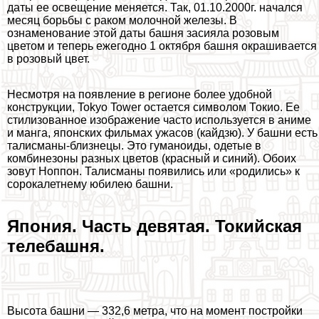
даты ее освещение меняется. Так, 01.10.2000г. начался
месяц борьбы с paком молочной железы. В
ознаменование этой даты башня засияла розовым
цветом и теперь ежегодно 1 октября башня окрашивается
в розовый цвет.
Несмотря на появление в регионе более удобной
конструкции, Tokyo Tower остается символом Токио. Ее
стилизованное изображение часто используется в аниме
и манга, японских фильмах ужасов (кайдзю). У башни есть
талисманы-близнецы. Это гуманоиды, одетые в
комбинезоны разных цветов (красный и синий). Обоих
зовут Ноппон. Талисманы появились или «родились» к
сорокалетнему юбилею башни.
Япония. Часть девятая. Токийская
телeбашня.
Высота башни — 332,6 метра, что на момент постройки