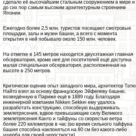
сделало её высочайшим стальным сооружением в мире и
до сих пор самым высоким архитектурным строением
Японии.
Ежегодно более 2,5 млн. туристов посещают смотровые
площадки, залы и музеи башни, а всего с момента
открытия в ней побывало около 150 млн. человек.
На отметке в 145 метров находится двухэтажная главная
обсерватория, кроме неё для посетителей ещё доступна
малая специальная обсерватория, расположенная на
высоте в 250 метров.
Критически оценив опыт западного мира, архитектор Татю
Найто взял за основу французскую Эйфелеву башню,
возведённую в Париже ещё в 1889 году. Благодаря
инженерной компании Nikken Sekkei ему удалось
разработать конструкцию, способную выдерживать
землетрясения, вдвое превышающие силу Великого
землетрясения Канто и тайфуны со скоростью ветра
более 220 километров в час (во время сильного тайфуна
башня способна наклоняться на 80 см без какого-либо
ущерба для своей целостности).