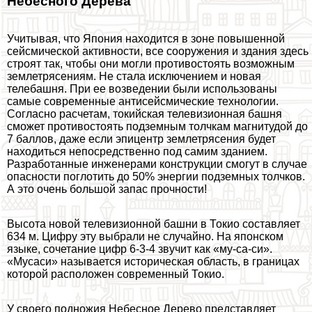
Небесного Дерева
Учитывая, что Япония находится в зоне повышенной
сейсмической активности, все сооружения и здания здесь
строят так, чтобы они могли противостоять возможным
землетрясениям. Не стала исключением и новая
телeбашня. При ее возведении были использованы
самые современные антисейсмические технологии.
Согласно расчетам, токийская телевизионная башня
сможет противостоять подземным толчкам магнитудой до
7 баллов, даже если эпицентр землетрясения будет
находиться непосредственно под самим зданием.
Разработанные инженерами конструкции смогут в случае
опасности поглотить до 50% энергии подземных толчков.
А это очень большой запас прочности!
Высота новой телевизионной башни в Токио составляет
634 м. Цифру эту выбрали не случайно. На японском
языке, сочетание цифр 6-3-4 звучит как «му-са-си».
«Мусаси» называется историческая область, в границах
которой расположен современный Токио.
У своего подножия Небесное Дерево представляет