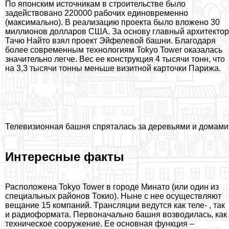
По японским источникам в строительстве было
задействовано 220000 рабочих единовременно
(максимально). В реализацию проекта было вложено 30
миллионов долларов США. За основу главный архитектор
Тачю Найто взял проект Эйфелевой башни. Благодаря
более современным технологиям Tokyo Tower оказалась
значительно легче. Вес ее конструкция 4 тысячи тонн, что
на 3,3 тысячи тонны меньше визитной карточки Парижа.
Телевизионная башня спряталась за деревьями и домами
Интересные факты
Расположена Tokyo Tower в городе Минато (или один из
специальных районов Токио). Ныне с нее осуществляют
вещание 15 компаний. Tрaнcляции ведутся как теле- , так
и радиоформата. Первоначально башня возводилась, как
техническое сооружение. Ее основная функция –