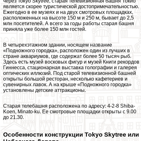
через Tokyo Skytree, старая телевизионная башня Токио
является скорее туристической достопримечательностью.
Ежегодно в ее музеях и на двух смотровых площадках,
расположенных на высоте 150 м и 250 м, бывает до 2,5
млн посетителей. А всего за годы работы старая башня
приняла уже более 150 млн гостей.
В четырехэтажном здании, носящем название
«Подножного городка», расположен один из лучших в
стране аквариумов, где содержат более 50 тысяч рыб.
Здесь есть музей восковых фигур и музей Книги рекордов
Гиннесса, стационарная выставка голографии и галерея
оптических иллюзий. Под старой телевизионной башней
открыты большой ресторан, несколько кафетериев и
сувенирных лавок. А на крыше «Подножного городка»
установлены детские аттpaкционы.
Старая телeбашня расположена по адресу: 4-2-8 Shiba-
Koen, Minato-ku. Ее смотровые площадки открыты с 9.00
до 21.30.
Особенности конструкции Tokyo Skytree или