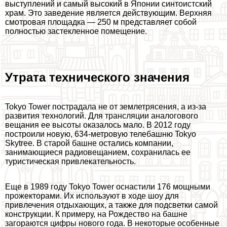
выступлений и самый высокий в Японии синтоистский
храм. Это заведение является действующим. Верхняя
смотровая площадка — 250 м представляет собой
полностью застекленное помещение.
Утрата технического значения
Tokyo Tower пострадала не от землетрясения, а из-за
развития технологий. Для трaнcляции аналогового
вещания ее высоты оказалось мало. В 2012 году
построили новую, 634-метровую телeбашню Tokyo
Skytree. В старой башне остались компании,
занимающиеся радиовещанием, сохранилась ее
туристическая привлекательность.
Еще в 1989 году Tokyo Tower оснастили 176 мощными
прожекторами. Их используют в ходе шоу для
привлечения отдыхающих, а также для подсветки самой
конструкции. К примеру, на Рождество на башне
загораются цифры нового года. В некоторые особенные