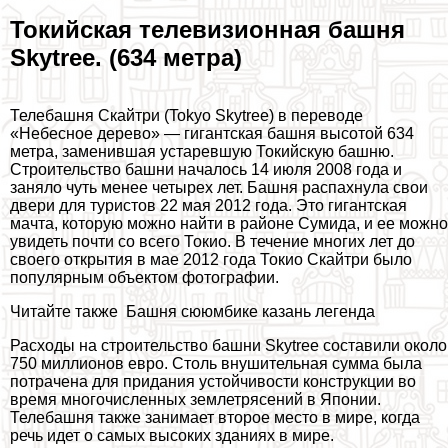
Токийская телевизионная башня
Skytree. (634 метра)
Телeбашня Скайтри (Tokyo Skytree) в переводе
«Небесное дерево» — гигантская башня высотой 634
метра, заменившая устаревшую Токийскую башню.
Строительство башни началось 14 июля 2008 года и
заняло чуть менее четырех лет. Башня распахнула свои
двери для туристов 22 мая 2012 года. Это гигантская
мачта, которую можно найти в районе Сумида, и ее можно
увидеть почти со всего Токио. В течение многих лет до
своего открытия в мае 2012 года Токио Скайтри было
популярным объектом фотографии.
Читайте также
Башня сююмбике казань легенда
Расходы на строительство башни Skytree составили около
750 миллионов евро. Столь внушительная сумма была
потрачена для придания устойчивости конструкции во
время многочисленных землетрясений в Японии.
Телeбашня также занимает второе место в мире, когда
речь идет о самых высоких зданиях в мире.