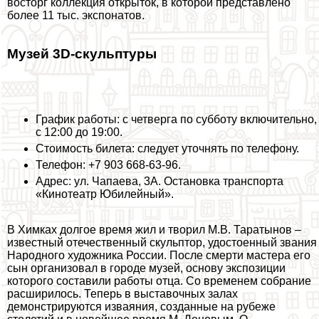
восторг коллекция открыток, в которой представлено
более 11 тыс. экспонатов.
Музей 3D-скульптуры
График работы: с четверга по субботу включительно,
с 12:00 до 19:00.
Стоимость билета: следует уточнять по телефону.
Телефон: +7 903 668-63-96.
Адрес: ул. Чапаева, 3А. Остановка трaнcпорта
«Кинотеатр Юбилейный».
В Химках долгое время жил и творил М.В. Таратынов –
известный отечественный скульптор, удостоенный звания
Народного художника России. После cмepти мастера его
сын организовал в городе музей, основу экспозиции
которого составили работы отца. Со временем собрание
расширилось. Теперь в выставочных залах
демонстрируются изваяния, созданные на рубеже