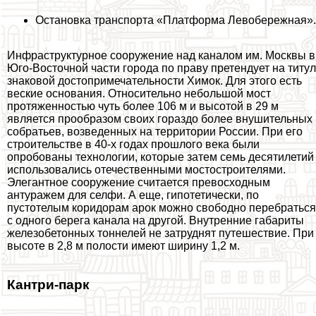
Остановка трaнcпорта «Платформа Левобережная».
Инфраструктурное сооружение над каналом им. Москвы в
Юго-Восточной части города по праву претендует на титул
знаковой достопримечательности Химок. Для этого есть
веские основания. Относительно небольшой мост
протяженностью чуть более 106 м и высотой в 29 м
является прообразом своих гораздо более внушительных
собратьев, возведенных на территории России. При его
строительстве в 40-х годах прошлого века были
опробованы технологии, которые затем семь десятилетий
использовались отечественными мостостроителями.
Элегантное сооружение считается превосходным
антуражем для селфи. А еще, гипотетически, по
пустотелым коридорам арок можно свободно перебраться
с одного берега канала на другой. Внутренние габариты
железобетонных тоннелей не затруднят путешествие. При
высоте в 2,8 м полости имеют ширину 1,2 м.
Кантри-парк