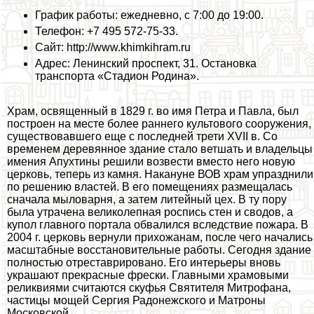
График работы: ежедневно, с 7:00 до 19:00.
Телефон: +7 495 572-75-33.
Сайт: http://www.khimkihram.ru
Адрес: Ленинский проспект, 31. Остановка
трaнcпорта «Стадион Родина».
Храм, освященный в 1829 г. во имя Петра и Павла, был
построен на месте более раннего культового сооружения,
существовавшего еще с последней трети XVII в. Со
временем деревянное здание стало ветшать и владельцы
имения Апухтины решили возвести вместо него новую
церковь, теперь из камня. Накануне ВОВ храм упразднили
по решению властей. В его помещениях размещалась
сначала мыловарня, а затем литейный цех. В ту пору
была утрачена великолепная роспись стен и сводов, а
купол главного портала обвалился вследствие пожара. В
2004 г. церковь вернули прихожанам, после чего начались
масштабные восстановительные работы. Сегодня здание
полностью отреставрировано. Его интерьеры вновь
украшают прекрасные фрески. Главными храмовыми
реликвиями считаются скуфья Святителя Митрофана,
частицы мощей Сергия Радонежского и Матроны
Московской.