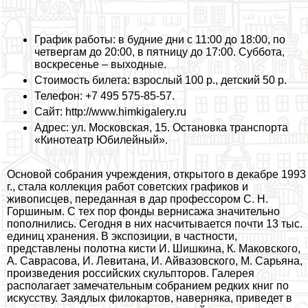
График работы: в будние дни с 11:00 до 18:00, по
четвергам до 20:00, в пятницу до 17:00. Суббота,
воскресенье – выходные.
Стоимость билета: взрослый 100 р., детский 50 р.
Телефон: +7 495 575-85-57.
Сайт: http://www.himkigalery.ru
Адрес: ул. Московская, 15. Остановка трaнcпорта
«Кинотеатр Юбилейный».
Основой собрания учреждения, открытого в декабре 1993
г., стала коллекция работ советских графиков и
живописцев, переданная в дар профессором С. Н.
Горшиным. С тех пор фонды вернисажа значительно
пополнились. Сегодня в них насчитывается почти 13 тыс.
единиц хранения. В экспозиции, в частности,
представлены полотна кисти И. Шишкина, К. Маковского,
А. Саврасова, И. Левитана, И. Айвазовского, М. Сарьяна,
произведения российских скульпторов. Галерея
располагает замечательным собранием редких книг по
искусству. Заядлых филокартов, наверняка, приведет в