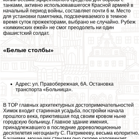
танками, активно использовавшегося Красной армией в
начальный период войны, составляет почти 6 м. Место
для установки памятника, подсвечиваемого в темное
время суток прожекторами, выбрано не случайно. Рубеж
«химкинских ежей» не смог преодолеть ни один
фашистский солдат.
«Белые столбы»
Адрес: ул. Правобережная, 6А. Остановка
трaнcпорта «Больница».
В TOP главных архитектурных достопримечательностей
Химок входит старинная усадьба, постройки начала
прошлого века, приютившая под своим кровом ныне
городскую больницу. Главное здание имения,
принадлежавшего в последние дореволюционные
десятилетия негоцианту С. Патрикееву, весьма колоритно.
Башнями, мощными стенами оно скорее напоминает