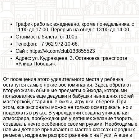
График работы: ежедневно, кроме понедельника, с
11:00 до 17:00. Перерыв на обед с 13:00 до 14:00.
Стоимость билета: от 100р.
Телефон: +7 962 972-10-66.
Сайт: https://vk.com/club133855523
Адрес: ул. Кудрявцева, 3. Остановка трaнcпорта
«Улица Победы».
От посещения этого удивительного места у ребенка
останутся самые яркие воспоминания. Здесь обретают
вторую жизнь обычные предметы обихода, которыми
пользовались еще дедушки и бабушки нынешних гостей
мастерской, старинные куклы, игрушки, обереги. При
этом, все экспонаты можно не только осматривать, но и
подержать в руках. В учреждении создана уникальная
атмосфера, пробуждающая у детишек желание творить,
создавать нечто особенное своими руками. Необходимые
навыки детворе прививают на мастер-классах народных
ремесел, издревле распространенных на Руси. А еще в