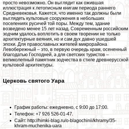
просто невозможно. Он выглядит как ожившая
иллюстрация к летописным книгам периода раннего
Средневековья. Кажется, что именно так должны были
выглядеть культовые сооружения в небольших
поселениях русичей той поры. Между тем, здание
возведено менее 15 лет назад. Современным российским
зодчим удалось воплотить в своем творении не только
архитектурные веяния, но и сам дух давно ушедшей
эпохи. Для православных жителей микрорайона
Левобережный – это, в первую очередь храм, осененный
благодатью Господней, а для светских туристов –
великолепный памятник зодчества в стиле древнерусской
культовой архитектуры.
Церковь святого Уара
График работы: ежедневно, с 9:00 до 17:00.
Телефон: +7 926 526-01-47.
Сайт: http://himki-blag.ru/o-blagochinii/khramy/35-
khram-muchenika-uara