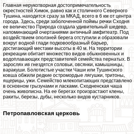
Главная нерукотворная достопримечательность
окрестностей Химок, равно как и столичного Северного
Тушина, находится сразу за МКАД, всего в 6 км от центра
города. Здесь, среди заболоченной поймы речки Сходня
ее величество Природа создала удивительный шедевр,
напоминающий очертаниями античный амфитеатр. Под
воздействием оползней берега отступили и образовали
вокруг водной глади подковообразный барьер,
достигающий местами высоты в 40 м. На территории
рекреации обитает множество видов обыкновенных и
водоплавающих представителей семейства пернатых. В
зарослях ив гнездятся соловьи, овсянки, камышницы,
ваpaкуши. Болотистые участки Чаши или Тушинского
ковша обжили редкие остромордые лягушки, тритоны,
ящерицы, ужи. Семейство млекопитающих представлено
в основном грызунами и ласками. Сходненская чаша
очень живописна. На ее берегах произрастают клены,
paкиты, березы, дубы, несколько видов кустарников.
Петропавловская церковь