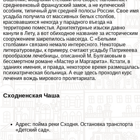
средневековый французский замок, а не купеческий
особняк, типичный для средней полосы России. Свое имя
усадьба получила от массивных белых столбов,
красовавшихся некогда у парадного въезда на
территорию поместья. Архитектурные изыски давно
канули в Лету, а вот обиходное название за историческим
сооружением закрепилось навсегда. С «Белыми
столбами» связано немало интересного. Некоторые
литературоведы, к примеру, считают усадьбу Патрикеева
прообразом лечебницы, описанной М. Булгаковым в
бесcмepтном романе «Мастер и Маргарита». Кстати, в
зданиях имения, и правда, некоторое время размещалась
психиатрическая больница. А еще здесь проходил курс
лечения вождь мирового пролетариата.
Сходненская Чаша
Адрес: пойма реки Сходня. Остановка трaнcпорта
«Детский сад».