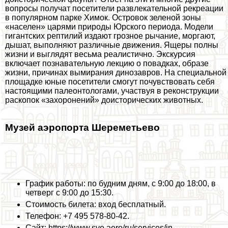
вопросы получат посетители развлекательной рекреации
в популярном парке Химок. Островок зеленой зоны
«населен» царями природы Юрского периода. Модели
гигантских рептилий издают грозное рычание, моргают,
дышат, выполняют различные движения. Ящеры полны
жизни и выглядят весьма реалистично. Экскурсия
включает познавательную лекцию о повадках, образе
жизни, причинах вымирания динозавров. На специальной
площадке юные посетители смогут почувствовать себя
настоящими палеонтологами, участвуя в реконструкции
раскопок «захоронений» доисторических животных.
Музей аэропорта Шереметьево
График работы: по будним дням, с 9:00 до 18:00, в
четверг с 9:00 до 15:30.
Стоимость билета: вход бесплатный.
Телефон: +7 495 578-80-42.
Сайт: https://www.svo.aero/ru/services/in-