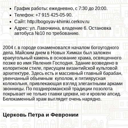
График работы: ежедневно, с 7:30 до 20:00.
Телефон: +7 915 425-05-90.
Сайт: http://bogoyav-khimki.cerkov.ru
Адрес: ул. Лавочкина, владение 6. Остановка
автобуса №10 по требованию.
2004 г. в городе ознаменовался началом богоугодного
дела. Майским днем в Новых Химках был заложен
краеугольный камень в основание храма, освященного
позже во имя Явления Господня. Здание возведено в
колоритном стиле, присущем византийской культовой
архитектуре. Здесь есть и массивный главный баpaбан,
увенчанный объемным куполом, и пятиярусная
колокольня, привлекающая взгляд элегантными арками
звонницы. По позднероманской традиции позолота
покрывает не только главки церкви, но и кровлю апсид.
Белокаменный храм выглядит очень нарядно.
Церковь Петра и Февронии