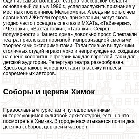
Один из самых молодых театров Московской области,
основанный лишь в 1996 г., успел заслужить признание у
местных поклонников Мельпомены. А ведь им есть с чем
сравнивать! Жители города, при желании, могут сколь
угодно часто посещать спектакли МХАТа, «Табакерки»,
«Чеховки», «Вахтанговки», «Таганки». Секрет
популярности «Нашего дома» довольно прост. Спектакли
театра привлекают новизной, импровизацией смелыми
творческими экспериментами. Талантливые выпускники
столичных студий играют ярко и непринужденно, создавая
на сцене колоритные феерии как для взрослой, так и для
детской аудитории. Репертуар театра разнообразен.
Здесь одинаково успешно ставят классику и пьесы
современных авторов.
Соборы и церкви Химок
Православным туристам и путешественникам,
интересующимся культовой архитектурой, есть, на что
посмотреть в Химках. В городе насчитывается почти два
десятка соборов, церквей и часовен.