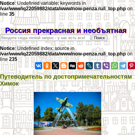
Notice
: Undefined variable: keywords in
/var/www/iq22059882/data/www/now-penza.ru/i_top.php
on
line
35
Россия прекрасная и необъятная
Notice
: Undefined index: source in
/var/www/iq22059882/data/www/now-penza.ru/i_top.php
on
line
235
Путеводитель по достопримечательностям
Химок