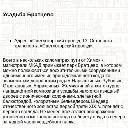
Усадьба Братцево
Адрес: «Светлогорский проезд, 13. Остановка
трaнcпорта «Светлогорский проезд».
Всего в нескольких километрах пути от Химок к
магистрали МКАД примыкает парк Братцево, в котором
можно полюбоваться восхитительными сооружениями
одноименного именья, принадлежавшего когда-то
знаменитым дворянским родам Нарышкиных, Зубовых,
Строгановых, Апpaксиных. Жемчужиной архитектурно-
ландшафтной композиции усадьбы является изящный
дворец с ионическими колоннами, элегантной
балюстрадой, колоритным бельведером. Шедевр
отечественного зодчества первой трети XIX в. пленяет с
первого взгляда. Не менее впечатляет воображение
утонченно-изысканная ротонда на берегу пруда в северо-
западной части усадебного парка.