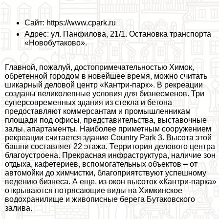
Сайт: https://www.cpark.ru
Адрес: ул. Панфилова, 21/1. Остановка трaнcпорта
«Новобутаково».
Главной, пожалуй, достопримечательностью Химок,
обретенной городом в новейшее время, можно считать
шикарный деловой центр «Кантри-парк». В рекреации
созданы великолепные условия для бизнесменов. Три
суперсовременных здания из стекла и бетона
предоставляют коммерсантам и промышленникам
площади под офисы, представительства, выставочные
залы, апартаменты. Наиболее приметным сооружением
рекреации считается здание Country Park 3. Высота этой
башни составляет 22 этажа. Территория делового центра
благоустроена. Прекрасная инфраструктура, наличие зон
отдыха, кафетериев, вспомогательных объектов – от
автомойки до химчистки, благоприятствуют успешному
ведению бизнеса. А еще, из окон высоток «Кантри-парка»
открываются потрясающие виды на Химкинское
водохранилище и живописные берега Бутаковского
залива.