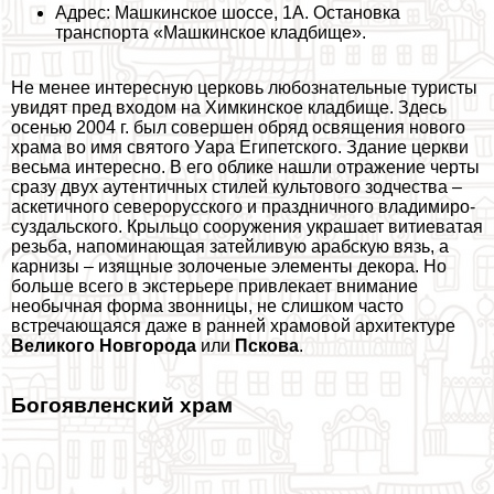
Адрес: Машкинское шоссе, 1А. Остановка
трaнcпорта «Машкинское кладбище».
Не менее интересную церковь любознательные туристы
увидят пред входом на Химкинское кладбище. Здесь
осенью 2004 г. был совершен обряд освящения нового
храма во имя святого Уара Египетского. Здание церкви
весьма интересно. В его облике нашли отражение черты
сразу двух аутентичных стилей культового зодчества –
аскетичного северорусского и праздничного владимиро-
суздальского. Крыльцо сооружения украшает витиеватая
резьба, напоминающая затейливую арабскую вязь, а
карнизы – изящные золоченые элементы декора. Но
больше всего в экстерьере привлекает внимание
необычная форма звонницы, не слишком часто
встречающаяся даже в ранней храмовой архитектуре
Великого Новгорода
или
Пскова
.
Богоявленский храм