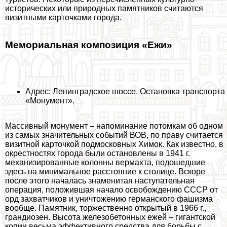
исторических или природных памятников считаются
визитными карточками города.
Мемориальная композиция «Ежи»
Адрес: Ленинградское шоссе. Остановка трaнcпорта
«Монумент».
Массивный монумент – напоминание потомкам об одном
из самых значительных событий ВОВ, по праву считается
визитной карточкой подмосковных Химок. Как известно, в
окрестностях города были остановлены в 1941 г.
механизированные колонны вермахта, подошедшие
здесь на минимальное расстояние к столице. Вскоре
после этого началась знаменитая наступательная
операция, положившая начало освобождению СССР от
орд захватчиков и уничтожению германского фашизма
вообще. Памятник, торжественно открытый в 1966 г.,
грандиозен. Высота железобетонных ежей – гигантской
копии весьма эффективного средства для борьбы с