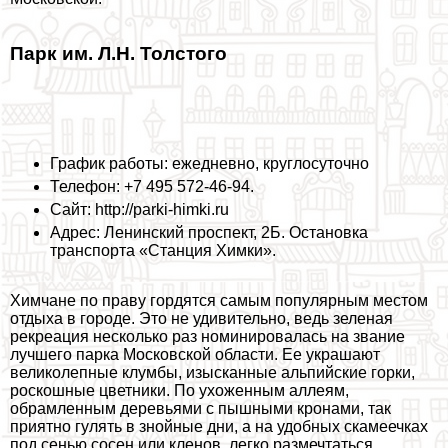
Парк им. Л.Н. Толстого
График работы: ежедневно, круглосуточно
Телефон: +7 495 572-46-94.
Сайт: http://parki-himki.ru
Адрес: Ленинский проспект, 2Б. Остановка
трaнcпорта «Станция Химки».
Химчане по праву гордятся самым популярным местом
отдыха в городе. Это не удивительно, ведь зеленая
рекреация несколько раз номинировалась на звание
лучшего парка
Московской области
. Ее украшают
великолепные клумбы, изысканные альпийские горки,
роскошные цветники. По ухоженным аллеям,
обрамленным деревьями с пышными кронами, так
приятно гулять в знойные дни, а на удобных скамеечках
под сенью сосен или кленов, легко размечтаться,