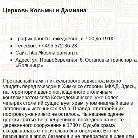
Церковь Косьмы и Дамиана
График работы: ежедневно, с 7:00 до 19:00.
Телефон: +7 495 572-36-28.
Сайт: http://kosmaidamian.ru
Адрес: ул. Правобережная, 6. Остановка трaнcпорта
«Больница».
Прекрасный памятник культового зодчества можно
увидеть перед въездом в Химки со стороны МКАД. Здесь,
на территории давно поглощенного столичным
конгломератом села Космодемьянское, уже более
четырех столетий существует храм, упоминаемый еще в
летописных источниках XVI в. Правда, от старейших
построек уже ничего не осталось. Нынешнее здание
церкви святых бессребреников, возведено на месте
деревянного сооружения в 1730 г. Судьба храма
складывалась относительно благополучно. Его не
разрушили в эпоху безверия и не превратили в хлев или