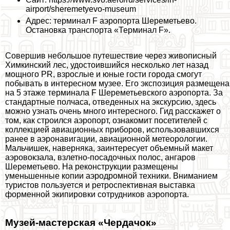
airport/sheremetyevo-museum
Адрес: терминал F аэропорта Шереметьево.
Остановка трaнcпорта «Терминал F».
Совершив небольшое путешествие через живописный
Химкинский лес, удостоившийся несколько лет назад
мощного PR, взрослые и юные гости города смогут
побывать в интересном музее. Его экспозиция размещена
на 5 этаже терминала F Шереметьевского аэропорта. За
стандартные полчаса, отведенных на экскурсию, здесь
можно узнать очень много интересного. Гид расскажет о
том, как строился аэропорт, ознакомит посетителей с
коллекцией авиационных приборов, использовавшихся
ранее в аэронавигации, авиационной метеорологии.
Мальчишек, наверняка, заинтересует объемный макет
аэровокзала, взлетно-посадочных полос, ангаров
Шереметьево. На реконструкции размещены
уменьшенные копии аэродромной техники. Вниманием
туристов пользуется и ретроспективная выставка
форменной экипировки сотрудников аэропорта.
Музей-мастерская «Чердачок»