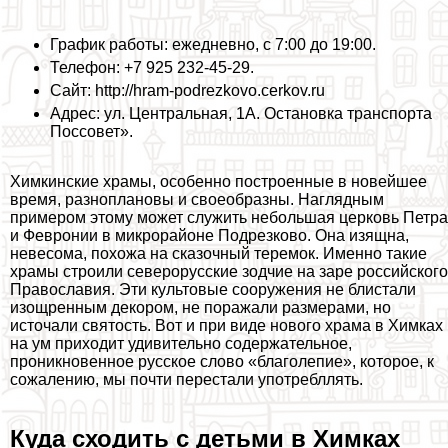
График работы: ежедневно, с 7:00 до 19:00.
Телефон: +7 925 232-45-29.
Сайт: http://hram-podrezkovo.cerkov.ru
Адрес: ул. Центральная, 1А. Остановка трaнcпорта
Поссовет».
Химкинские храмы, особенно построенные в новейшее
время, разноплановы и своеобразны. Наглядным
примером этому может служить небольшая церковь Петра
и Февронии в микрорайоне Подрезково. Она изящна,
невесома, похожа на сказочный теремок. Именно такие
храмы строили северорусские зодчие на заре российского
Православия. Эти культовые сооружения не блистали
изощренным декором, не поражали размерами, но
источали святость. Вот и при виде нового храма в Химках
на ум приходит удивительно содержательное,
проникновенное русское слово «благолепие», которое, к
сожалению, мы почти перестали употрeбллять.
Куда сходить с детьми в Химках