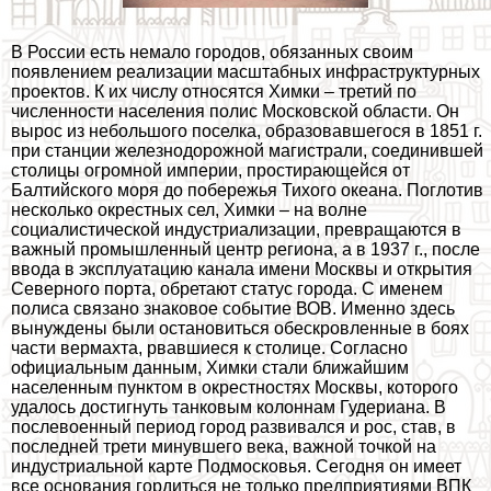
В России есть немало городов, обязанных своим
появлением реализации масштабных инфраструктурных
проектов. К их числу относятся Химки – третий по
численности населения полис Московской области. Он
вырос из небольшого поселка, образовавшегося в 1851 г.
при станции железнодорожной магистрали, соединившей
столицы огромной империи, простирающейся от
Балтийского моря до побережья Тихого океана. Поглотив
несколько окрестных сел, Химки – на волне
социалистической индустриализации, превращаются в
важный промышленный центр региона, а в 1937 г., после
ввода в эксплуатацию канала имени Москвы и открытия
Северного порта, обретают статус города. С именем
полиса связано знаковое событие ВОВ. Именно здесь
вынуждены были остановиться обескровленные в боях
части вермахта, рвавшиеся к столице. Согласно
официальным данным, Химки стали ближайшим
населенным пунктом в окрестностях Москвы, которого
удалось достигнуть танковым колоннам Гудериана. В
послевоенный период город развивался и рос, став, в
последней трети минувшего века, важной точкой на
индустриальной карте Подмосковья. Сегодня он имеет
все основания гордиться не только предприятиями ВПК