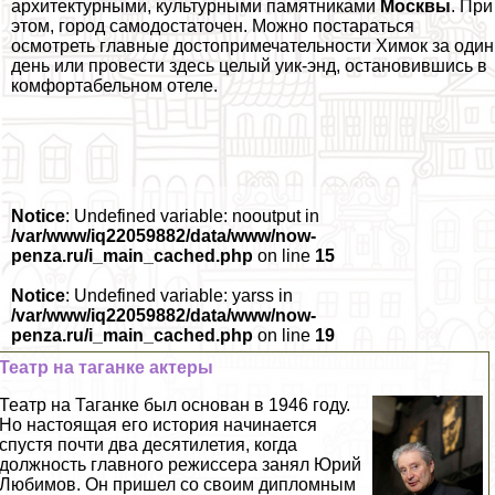
архитектурными, культурными памятниками
Москвы
. При
этом, город самодостаточен. Можно постараться
осмотреть главные достопримечательности Химок за один
день или провести здесь целый уик-энд, остановившись в
комфортабельном отеле.
Notice
: Undefined variable: nooutput in
/var/www/iq22059882/data/www/now-
penza.ru/i_main_cached.php
on line
15
Notice
: Undefined variable: yarss in
/var/www/iq22059882/data/www/now-
penza.ru/i_main_cached.php
on line
19
Театр на таганке актеры
Театр на Таганке был основан в 1946 году.
Но настоящая его история начинается
спустя почти два десятилетия, когда
должность главного режиссера занял Юрий
Любимов. Он пришел со своим дипломным