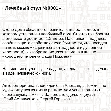
«Лечебный стул №0001»
Около Дома областного правительства есть сквер, в
котором установлен необычный стул. Он отлит из бронзы,
а его высота достигает 1.3 метра. На спинке — надпись,
сообщающая о свойствах стула (считается, что, посидев
на нем, можно «исцелиться» от жадности и душевной
черствости), и изображение джентльмена в шляпе —
«хорошего человека Саши Ножкина».
На сидении стула — две ладони, а одна из ножек сделана
в виде человеческой ноги.
Автором оригинальной идеи был Александр Ножкин, но
художник ушел из жизни раньше, чем успел воплотить
свою задумку в жизнь. За него это сделали друзья —
Юрий Астапченко и Сергeй Горшков.