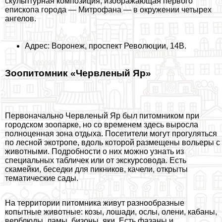
скульптурная композиция, изображающая первого
епископа города — Митрофана — в окружении четырех
ангелов.
Адрес: Воронеж, проспект Революции, 14В.
Зоопитомник «Червленый Яр»
Первоначально Червленый Яр был питомником при
городском зоопарке, но со временем здесь выросла
полноценная зона отдыха. Посетители могут прогуляться
по лесной экотропе, вдоль которой размещены вольеры с
животными. Подробности о них можно узнать из
специальных табличек или от экскурсовода. Есть
скамейки, беседки для пикников, качели, открыты
тематические сады.
На территории питомника живут разнообразные
копытные животные: козы, лошади, ослы, олени, кабаны,
верблюды, ламы, бизоны, яки. Есть фазаны и