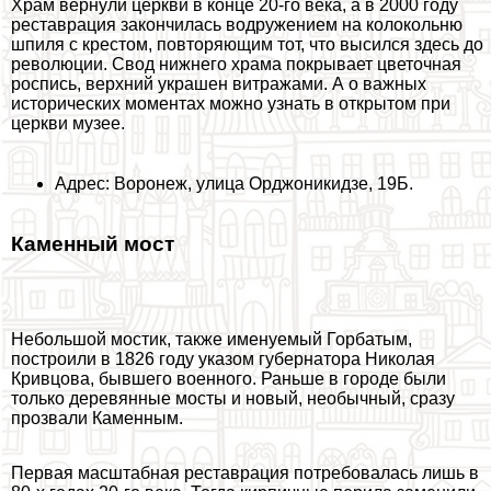
Храм вернули церкви в конце 20-го века, а в 2000 году
реставрация закончилась водружением на колокольню
шпиля с крестом, повторяющим тот, что высился здесь до
революции. Свод нижнего храма покрывает цветочная
роспись, верхний украшен витражами. А о важных
исторических моментах можно узнать в открытом при
церкви музее.
Адрес: Воронеж, улица Орджоникидзе, 19Б.
Каменный мост
Небольшой мостик, также именуемый Горбатым,
построили в 1826 году указом губернатора Николая
Кривцова, бывшего военного. Раньше в городе были
только деревянные мосты и новый, необычный, сразу
прозвали Каменным.
Первая масштабная реставрация потребовалась лишь в