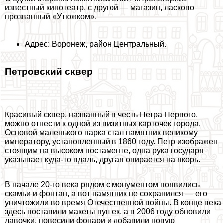
известный кинотеатр, с другой — магазин, ласково
прозванный «Утюжком».
Адрес: Воронеж, район Центральный.
Петровский сквер
Красивый сквер, названный в честь Петра Первого,
можно отнести к одной из визитных карточек города.
Основой маленького парка стал памятник великому
императору, установленный в 1860 году. Петр изображен
стоящим на высоком постаменте, одна рука государя
указывает куда-то вдаль, другая опирается на якорь.
В начале 20-го века рядом с монументом появились
скамьи и фонтан, а вот памятник не сохранился — его
уничтожили во время Отечественной войны. В конце века
здесь поставили макеты пушек, а в 2006 году обновили
лавочки, повесили фонари и добавили новую