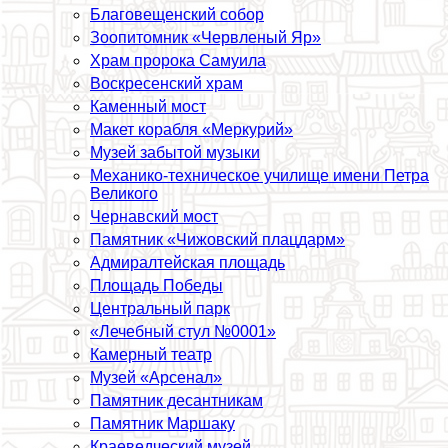
Благовещенский собор
Зоопитомник «Червленый Яр»
Храм пророка Самуила
Воскресенский храм
Каменный мост
Макет корабля «Меркурий»
Музей забытой музыки
Механико-техническое училище имени Петра
Великого
Чернавский мост
Памятник «Чижовский плацдарм»
Адмиралтейская площадь
Площадь Победы
Центральный парк
«Лечебный стул №0001»
Камерный театр
Музей «Арсенал»
Памятник десантникам
Памятник Маршаку
Краеведческий музей