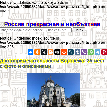
Notice
: Undefined variable: keywords in
/var/www/iq22059882/data/www/now-penza.ru/i_top.php
on
line
35
Россия прекрасная и необъятная
Notice
: Undefined index: source in
/var/www/iq22059882/data/www/now-penza.ru/i_top.php
on
line
235
Достопримечательности Воронежа: 35 мест
с фото и описаниями