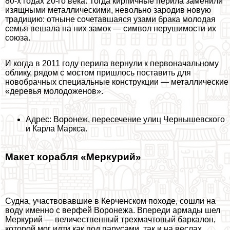
80-х годах 20-го века. Тогда кирпичные перила заменили
изящными металлическими, невольно зародив новую
традицию: отныне сочетавшаяся узами бpaка молодая
семья вешала на них замок — символ нерушимости их
союза.
И когда в 2011 году перила вернули к первоначальному
облику, рядом с мостом пришлось поставить для
новобрачных специальные конструкции — металлические
«деревья молодоженов».
Адрес: Воронеж, пересечение улиц Чернышевского
и Карла Маркса.
Макет корабля «Меркурий»
Судна, участвовавшие в Керченском походе, сошли на
воду именно с верфей Воронежа. Впереди армады шел
Меркурий — величественный трехмачтовый баркалон,
которой мог идти как под парусами, так и на веслах.