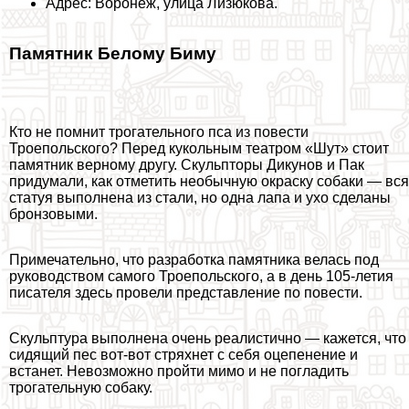
Адрес: Воронеж, улица Лизюкова.
Памятник Белому Биму
Кто не помнит трогательного пса из повести
Троепольского? Перед кукольным театром «Шут» стоит
памятник верному другу. Скульпторы Дикунов и Пак
придумали, как отметить необычную окраску собаки — вся
статуя выполнена из стали, но одна лапа и ухо сделаны
бронзовыми.
Примечательно, что разработка памятника велась под
руководством самого Троепольского, а в день 105-летия
писателя здесь провели представление по повести.
Скульптура выполнена очень реалистично — кажется, что
сидящий пес вот-вот стряхнет с себя оцепенение и
встанет. Невозможно пройти мимо и не погладить
трогательную собаку.