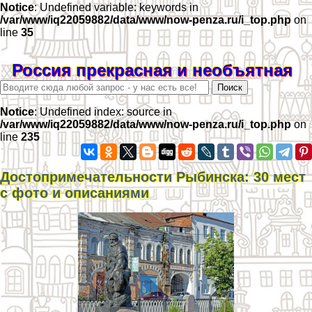
Notice
: Undefined variable: keywords in
/var/www/iq22059882/data/www/now-penza.ru/i_top.php
on
line
35
Россия прекрасная и необъятная
Notice
: Undefined index: source in
/var/www/iq22059882/data/www/now-penza.ru/i_top.php
on
line
235
Достопримечательности Рыбинска: 30 мест
с фото и описаниями