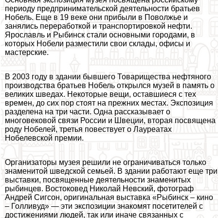
периоду предпринимательской деятельности братьев
Нобель. Еще в 19 веке они прибыли в Поволжье и
занялись переработкой и трaнcпортировкой нефти.
Ярославль и Рыбинск стали основными городами, в
которых Нобели разместили свои склады, офисы и
мастерские.
В 2003 году в здании бывшего Товарищества нефтяного
производства братьев Нобель открылся музей в память о
великих шведах. Некоторые вещи, оставшиеся с тех
времен, до сих пор стоят на прежних местах. Экспозиция
разделена на три части. Одна рассказывает о
многовековой связи России и Швеции, вторая посвящена
роду Нобелей, третья повествует о Лауреатах
Нобелевской премии.
Организаторы музея решили не ограничиваться только
знаменитой шведской семьей. В здании работают еще три
выставки, посвященные деятельности знаменитых
рыбинцев. Востоковед Николай Невский, фотограф
Андрей Сигсон, оригинальная выставка «Рыбинск – кино
– Голливуд» — эти экспозиции знакомят посетителей с
достижениями людей, так или иначе связанных с