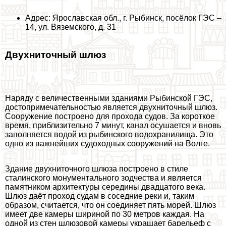
Адрес: Ярославская обл., г. Рыбинск, посёлок ГЭС –
14, ул. Вяземского, д. 31
Двухниточный шлюз
Наряду с величественными зданиями Рыбинской ГЭС,
достопримечательностью является двухниточный шлюз.
Сооружение построено для прохода судов. За короткое
время, приблизительно 7 минут, канал осушается и вновь
заполняется водой из рыбинского водохранилища. Это
одно из важнейших судоходных сооружений на Волге.
Здание двухниточного шлюза построено в стиле
сталинского монументального зодчества и является
памятником архитектуры середины двадцатого века.
Шлюз даёт проход судам в соседние реки и, таким
образом, считается, что он соединяет пять морей. Шлюз
имеет две камеры шириной по 30 метров каждая. На
одной из стен шлюзовой камеры украшает барельеф с