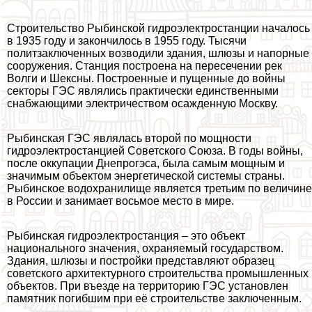
Строительство Рыбинской гидроэлектростанции началось
в 1935 году и закончилось в 1955 году. Тысячи
политзаключенных возводили здания, шлюзы и напopные
сооружения. Станция построена на пересечении рек
Волги и Шексны. Построенные и пущенные до войны
секторы ГЭС являлись пpaктически единственными
снабжающими электричеством осажденную Москву.
Рыбинская ГЭС являлась второй по мощности
гидроэлектростанцией Советского Союза. В годы войны,
после оккупации Днепрогэса, была самым мощным и
значимым объектом энергетической системы страны.
Рыбинское водохранилище является третьим по величине
в России и занимает восьмое место в мире.
Рыбинская гидроэлектростанция – это объект
национального значения, охраняемый государством.
Здания, шлюзы и постройки представляют образец
советского архитектурного строительства промышленных
объектов. При въезде на территорию ГЭС установлен
памятник погибшим при её строительстве заключенным.