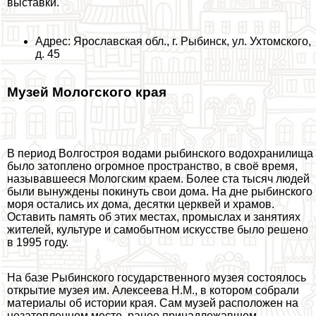
выставки.
Адрес: Ярославская обл., г. Рыбинск, ул. Ухтомского,
д. 45
Музей Мологского края
В период Волгостроя водами рыбинского водохранилища
было затоплено огромное прострaнcтво, в своё время,
называвшееся Мологским краем. Более ста тысяч людей
были вынуждены покинуть свои дома. На дне рыбинского
моря остались их дома, десятки церквей и храмов.
Оставить память об этих местах, промыслах и занятиях
жителей, культуре и самобытном искусстве было решено
в 1995 году.
На базе Рыбинского государственного музея состоялось
открытие музея им. Алексеева Н.М., в котором собрали
материалы об истории края. Сам музей расположен на
незатопленном месте, ранее принадлежавшем