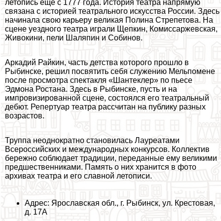
летопись еще с 1777 года. История театра напрямую
связана с историей театрального искусства России. Здесь
начинала свою карьеру великая Полина Стрепетова. На
сцене уездного театра играли Щепкин, Комиссаржевская,
Живокини, пели Шаляпин и Собинов.
Аркадий Райкин, часть детства которого прошло в
Рыбинске, решил посвятить себя служению Мельпомене
после просмотра спектакля «Шантеклер» по пьесе
Эдмона Ростана. Здесь в Рыбинске, пусть и на
импровизированной сцене, состоялся его театральный
дебют. Репертуар театра рассчитан на публику разных
возрастов.
Труппа неоднократно становилась Лауреатами
Всероссийских и международных конкурсов. Коллектив
бережно соблюдает традиции, переданные ему великими
предшественниками. Память о них хранится в фото
архивах театра и его славной летописи.
Адрес: Ярославская обл., г. Рыбинск, ул. Крестовая,
д. 17А