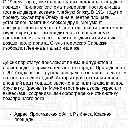
С 19 века городские власти стали приводить площадь в
порядок. Прилавки систематизировали, построили два
гостиных двора, возвели хлебную биржу. В 1914 году по
проекту скульптора Опекушина в центре площади
установлен памятник Александру II. Монумент
просуществовал недолго. Советские власти уничтожили
скульптуру царя – освободителя, а на оставшемся
постаменте из красного гранита воздвигли памятник
вождю пролетариата. Скульптор Аскар-Сарыджи
изобразил Ленина в пальто и шапке.
До сих пор статуя привлекает внимание туристов и
является достопримечательностью города. Проведенная
в 2017 году реконструкция площади позволила сделать её
полностью пешеходной. Авторы проекта стилизовали
внешний вид площади: выложенная плитка сделана под
брусчатку, Красный и Мучной гостиные дворы украсили
вывесками, сохранившими орфографию и стилистику
позапрошлого века.
Адрес: Ярославская обл., г. Рыбинск, Красная
площадь