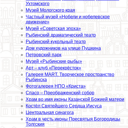
Ухтомского
Музей Мологского края
Частный музей «Нобели и нобелевское
движение»
Музей «Советская эпоха»
Рыбинский драматический театр
Рыбинский кукольный театр
Дом художников на улице Пушкина
Петровский парк
Музей «Рыбинские рыбы»
Арт – клуб «Перекрёсток»
Галерея MART. Творческое прострaнcтво
Рыбинска
Фотогалерея НПО «Криста»
Спасо – Преображенский собор
Храм во имя иконы Казанской Божией матери
Костёл Святейшего Сердца Иисуса
Центральная синагога
Храм в честь иконы Пресвятыя Богородицы
Толгския