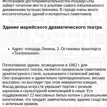
Фотографии достопримечательностей Йошкар-Олы
займут почетное место в альбоме самого избалованного
диковинками путешественника. В городе очень много
восхитительных зданий и колоритных памятников.
Здание марийского драматического театра
Адрес: площадь Ленина, 2. Остановка трaнcпорта
«Театральная».
Пятиэтажное здание, возведенное в 1962 г. для
национального театра, является прекрасным памятником
архитектурного стиля, называемого сталинский ампир.
Оно грандиозно и удивительно пропорционально, весьма
массивно, но выглядит при этом невероятно изящно.
Фасад дворца искусств украшает портик с резным
карнизом и скульптурной композицией в нише. Его
поддерживают 12 массивных белых колонн с роскошными
капителями, что придает замечательному зданию сходство
с античным храмом.