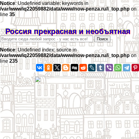
Notice
: Undefined variable: keywords in
/var/www/iq22059882/data/www/now-penza.ru/i_top.php
on
line
35
Россия прекрасная и необъятная
Notice
: Undefined index: source in
/var/www/iq22059882/data/www/now-penza.ru/i_top.php
on
line
235