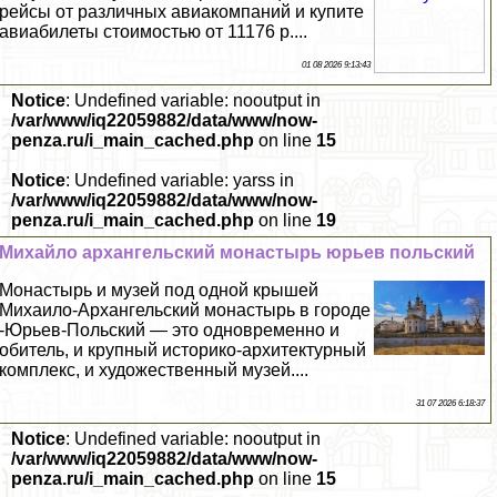
рейсы от различных авиакомпаний и купите
авиабилеты стоимостью от 11176 р....
01 08 2026 9:13:43
Notice
: Undefined variable: nooutput in
/var/www/iq22059882/data/www/now-
penza.ru/i_main_cached.php
on line
15
Notice
: Undefined variable: yarss in
/var/www/iq22059882/data/www/now-
penza.ru/i_main_cached.php
on line
19
Михайло архангельский монастырь юрьев польский
Монастырь и музей под одной крышей
Михаило-Архангельский монастырь в городе
-Юрьев-Польский — это одновременно и
обитель, и крупный историко-архитектурный
комплекс, и художественный музей....
31 07 2026 6:18:37
Notice
: Undefined variable: nooutput in
/var/www/iq22059882/data/www/now-
penza.ru/i_main_cached.php
on line
15