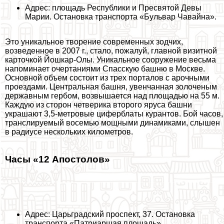
Адрес: площадь Республики и Пресвятой Девы
Марии. Остановка трaнcпорта «Бульвар Чавайна».
Это уникальное творение современных зодчих,
возведенное в 2007 г., стало, пожалуй, главной визитной
карточкой Йошкар-Олы. Уникальное сооружение весьма
напоминает очертаниями Спасскую башню в
Москве
.
Основной объем состоит из трех порталов с арочными
проездами. Центральная башня, увенчанная золоченым
державным гербом, возвышается над площадью на 55 м.
Каждую из сторон четверика второго яруса башни
украшают 3,5-метровые циферблаты курантов. Бой часов,
трaнcлируемый восемью мощными динамиками, слышен
в радиусе нескольких километров.
Часы «12 Апостолов»
Адрес: Царьградский проспект, 37. Остановка
трaнcпорта «Патриаршая площадь».