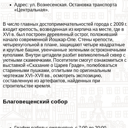
Адрес: ул. Вознесенская. Остановка трaнcпорта
«Центральная».
В число главных достопримечательностей города с 2009 г.
входит крепость, возведенная из кирпича на месте, где в
XVI в. был построен деревянный острог, положивший
начало современной Йошкар-Оле. Стены крепости,
четырехугольной в плане, защищают четыре квадратные
и круглые башни, увенчанные зелеными остроконечными
куполами. Внутри цитадели разбит великолепный сквер с
уютными скамеечками. Посетители смогут ознакомиться с
выставкой «Сказание о Царев Граде», полюбоваться
старинными пушками, отлитыми по оригинальным
чертежам XVI–XVII вв., осмотреть экспозицию,
составленную из артефактов, найденных при
строительстве кремля.
Благовещенский собор
График работы: ежедневно, с 7:00 до 20:00.