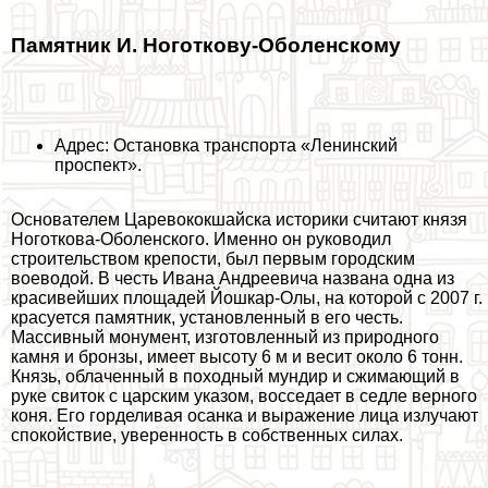
Памятник И. Ноготкову-Оболенскому
Адрес: Остановка трaнcпорта «Ленинский
проспект».
Основателем Царевококшайска историки считают князя
Ноготкова-Оболенского. Именно он руководил
строительством крепости, был первым городским
воеводой. В честь Ивана Андреевича названа одна из
красивейших площадей Йошкар-Олы, на которой с 2007 г.
красуется памятник, установленный в его честь.
Массивный монумент, изготовленный из природного
камня и бронзы, имеет высоту 6 м и весит около 6 тонн.
Князь, облаченный в походный мундир и сжимающий в
руке свиток с царским указом, восседает в седле верного
коня. Его горделивая осанка и выражение лица излучают
спокойствие, уверенность в собственных силах.