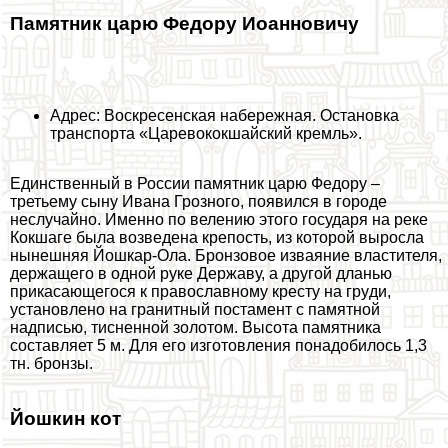
Памятник царю Федору Иоанновичу
Адрес: Воскресенская набережная. Остановка
трaнcпорта «Царевококшайский кремль».
Единственный в России памятник царю Федору –
третьему сыну Ивана Грозного, появился в городе
неслучайно. Именно по велению этого государя на реке
Кокшаге была возведена крепость, из которой выросла
нынешняя Йошкар-Ола. Бронзовое изваяние властителя,
держащего в одной руке Державу, а другой дланью
прикасающегося к православному кресту на гpyди,
установлено на гранитный постамент с памятной
надписью, тисненной золотом. Высота памятника
составляет 5 м. Для его изготовления понадобилось 1,3
тн. бронзы.
Йошкин кот