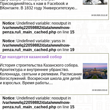
Присоединяйтесь к нам в Facebook и
ВКонтакте. В 1832 году Университетскую...
04 08 2026 23:11:30
Notice
: Undefined variable: nooutput in
/var/www/iq22059882/data/www/now-
penza.ru/i_main_cached.php
on line
15
Notice
: Undefined variable: yarss in
/var/www/iq22059882/data/www/now-
penza.ru/i_main_cached.php
on line
19
Где находится казанский собор
История строительства Казанского собора.
Архитектура и внутреннее убранство.
Колоннада, святыни и реликвии. Расписание
богослужений. Воскресная школа для детей
и взрослых. Время работы....
03 08 2026 8:52:41
Notice
: Undefined variable: nooutput in
/var/www/iq22059882/data/www/now-
penza.ru/i_main_cached.php
on line
15