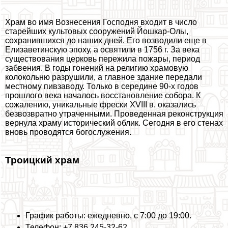
Храм во имя Вознесения Господня входит в число
старейших культовых сооружений Йошкар-Олы,
сохранившихся до наших дней. Его возводили еще в
Елизаветинскую эпоху, а освятили в 1756 г. За века
существования церковь пережила пожары, период
забвения. В годы гонений на религию храмовую
колокольню разрушили, а главное здание передали
местному пивзаводу. Только в середине 90-х годов
прошлого века началось восстановление собора. К
сожалению, уникальные фрески XVIII в. оказались
безвозвратно утраченными. Проведенная реконструкция
вернула храму исторический облик. Сегодня в его стенах
вновь проводятся богослужения.
Троицкий храм
График работы: ежедневно, с 7:00 до 19:00.
Телефон: +7 836 245-32-62.