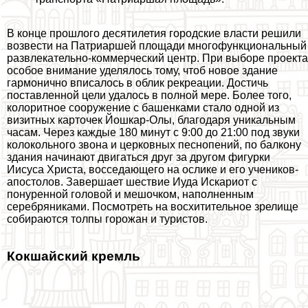
В конце прошлого десятилетия городские власти решили
возвести на Патриаршей площади многофункциональный
развлекательно-коммерческий центр. При выборе проекта
особое внимание уделялось тому, чтоб новое здание
гармонично вписалось в облик рекреации. Достичь
поставленной цели удалось в полной мере. Более того,
колоритное сооружение с башенками стало одной из
визитных карточек Йошкар-Олы, благодаря уникальным
часам. Через каждые 180 минут с 9:00 до 21:00 под звуки
колокольного звона и церковных песнопений, по балкону
здания начинают двигаться друг за другом фигурки
Иисуса Христа, восседающего на ослике и его учеников-
апостолов. Завершает шествие Иуда Искариот с
понуренной головой и мешочком, наполненным
серебряниками. Посмотреть на восхитительное зрелище
собираются толпы горожан и туристов.
Кокшайский кремль