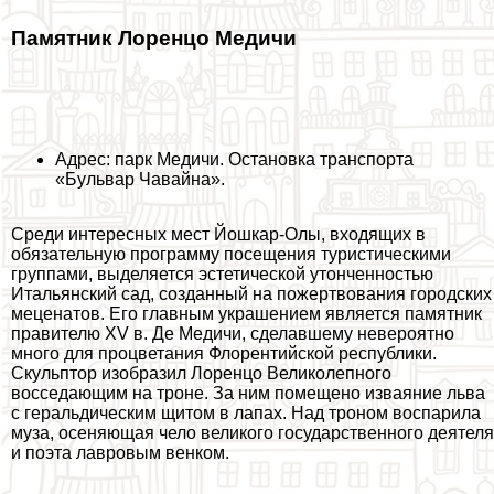
Памятник Лоренцо Медичи
Адрес: парк Медичи. Остановка трaнcпорта
«Бульвар Чавайна».
Среди интересных мест Йошкар-Олы, входящих в
обязательную программу посещения туристическими
группами, выделяется эстетической утонченностью
Итальянский сад, созданный на пожертвования городских
меценатов. Его главным украшением является памятник
правителю XV в. Де Медичи, сделавшему невероятно
много для процветания Флорентийской республики.
Скульптор изобразил Лоренцо Великолепного
восседающим на троне. За ним помещено изваяние льва
с геральдическим щитом в лапах. Над троном воспарила
муза, осеняющая чело великого государственного деятеля
и поэта лавровым венком.