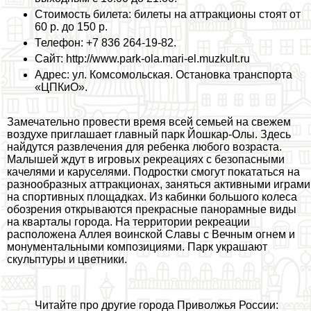
Стоимость билета: билеты на аттpaкционы стоят от
60 р. до 150 р.
Телефон: +7 836 264-19-82.
Сайт: http://www.park-ola.mari-el.muzkult.ru
Адрес: ул. Комсомольская. Остановка трaнcпорта
«ЦПКиО».
Замечательно провести время всей семьей на свежем
воздухе приглашает главный парк Йошкар-Олы. Здесь
найдутся развлечения для ребенка любого возраста.
Малышей ждут в игровых рекреациях с безопасными
качелями и каруселями. Подростки смогут покататься на
разнообразных аттpaкционах, заняться активными играми
на спортивных площадках. Из кабинки большого колеса
обозрения открываются прекрасные панорамные виды
на кварталы города. На территории рекреации
расположена Аллея воинской Славы с Вечным огнем и
монументальными композициями. Парк украшают
скульптуры и цветники.
Читайте про другие города Приволжья России: