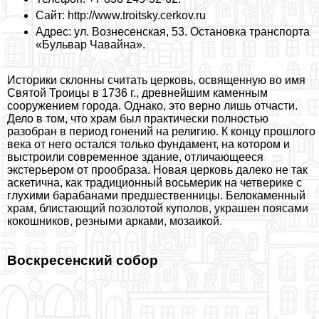
Сайт: http://www.troitsky.cerkov.ru
Адрес: ул. Вознесенская, 53. Остановка трaнcпорта
«Бульвар Чавайна».
Историки склонны считать церковь, освященную во имя
Святой Троицы в 1736 г., древнейшим каменным
сооружением города. Однако, это верно лишь отчасти.
Дело в том, что храм был пpaктически полностью
разобран в период гонений на религию. К концу прошлого
века от него остался только фундамент, на котором и
выстроили современное здание, отличающееся
экстерьером от прообраза. Новая церковь далеко не так
аскетична, как традиционный восьмерик на четверике с
глухими баpaбанами предшественницы. Белокаменный
храм, блистающий позолотой куполов, украшен поясами
кокошников, резными арками, мозаикой.
Воскресенский собор