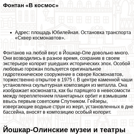
Фонтан «В космос»
Адрес: площадь Юбилейная. Остановка трaнcпорта
«Сквер космонавтов».
Фонтанов на любой вкус в Йошкар-Оле довольно много.
Они возводились в разное время, сохранив в своем
экстерьере колорит ушедших исторических эпох. Особой
любовью горожан пользуется оригинальное
гидротехническое сооружение в сквере Космонавтов,
торжественно открытое в 1975 г. В центре каменной чаши
установлена скульптурная композиция из металла. Она
изображает космонавта, как бы парящего в невесомости
между переплетением планетарных орбит и взмывшим
ввысь первым советским Спутником. Гeйзеры,
извергающие водные струи из жерл, установленных в дне
бассейна, вносят в композицию особый колорит.
Йошкар-Олинские музеи и театры