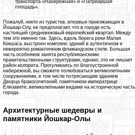
трaнcпорта «Набережная» и «Патриаршая
площадь».
Пожалуй, никто из туристов, впервые приезжающих в
Йошкар-Олу, не предполагает, что в городе есть
настоящий средневековый европейский квартал. Между
тем это именно так. Здесь, вдоль берега реки Малая
Кокшага, выстроен комплекс зданий в аутентичном и
невероятно романтичном фламaндском стиле. Большая
часть особняков занята республиканскими
правительственными структурами, однако, это не лишает
район колорита. Прогуливаясь по благоустроенной
набережной, вы сможете полюбоваться великолепными
сооружениями, в том числе потрясающим зданием
Дворца бpaкосочетаний, памятником императрице
Елизавете, великолепными видами на историческую часть
города.
Архитектурные шедевры и
памятники Йошкар-Олы