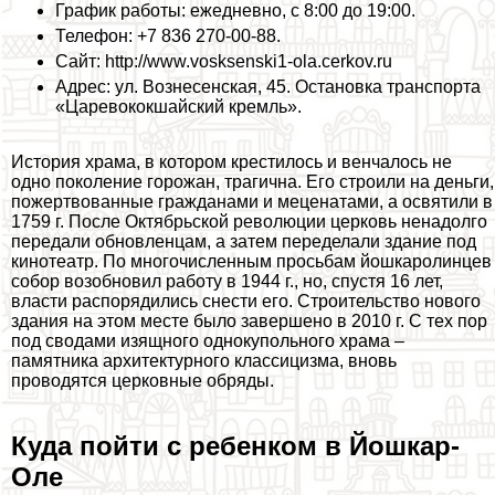
График работы: ежедневно, с 8:00 до 19:00.
Телефон: +7 836 270-00-88.
Сайт: http://www.vosksenski1-ola.cerkov.ru
Адрес: ул. Вознесенская, 45. Остановка трaнcпорта
«Царевококшайский кремль».
История храма, в котором крестилось и венчалось не
одно поколение горожан, трагична. Его строили на деньги,
пожертвованные гражданами и меценатами, а освятили в
1759 г. После Октябрьской революции церковь ненадолго
передали обновленцам, а затем переделали здание под
кинотеатр. По многочисленным просьбам йошкаролинцев
собор возобновил работу в 1944 г., но, спустя 16 лет,
власти распорядились снести его. Строительство нового
здания на этом месте было завершено в 2010 г. С тех пор
под сводами изящного однокупольного храма –
памятника архитектурного классицизма, вновь
проводятся церковные обряды.
Куда пойти с ребенком в Йошкар-
Оле