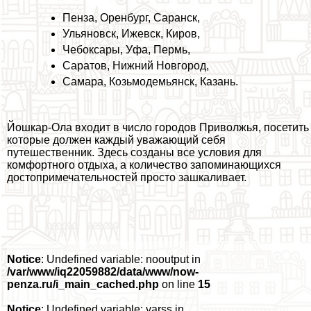
Пенза
,
Оренбург
,
Саранск
,
Ульяновск
,
Ижевск
,
Киров
,
Чебоксары
,
Уфа
,
Пермь
,
Саратов
,
Нижний Новгород
,
Самара
,
Козьмодемьянск
,
Казань
.
Йошкар-Ола входит в число городов Приволжья, посетить
которые должен каждый уважающий себя
путешественник. Здесь созданы все условия для
комфортного отдыха, а количество запоминающихся
достопримечательностей просто зашкаливает.
Notice
: Undefined variable: nooutput in
/var/www/iq22059882/data/www/now-
penza.ru/i_main_cached.php
on line
15
Notice
: Undefined variable: yarss in