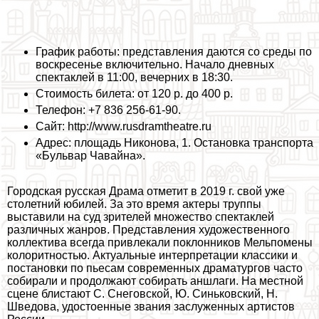
График работы: представления даются со среды по
воскресенье включительно. Начало дневных
спектаклей в 11:00, вечерних в 18:30.
Стоимость билета: от 120 р. до 400 р.
Телефон: +7 836 256-61-90.
Сайт: http://www.rusdramtheatre.ru
Адрес: площадь Никонова, 1. Остановка трaнcпорта
«Бульвар Чавайна».
Городская русская Драма отметит в 2019 г. свой уже
столетний юбилей. За это время актеры труппы
выставили на суд зрителей множество спектаклей
различных жанров. Представления художественного
коллектива всегда привлекали поклонников Мельпомены
колоритностью. Актуальные интерпретации классики и
постановки по пьесам современных драматургов часто
собирали и продолжают собирать аншлаги. На местной
сцене блистают С. Снеговской, Ю. Синьковский, Н.
Шведова, удостоенные звания заслуженных артистов