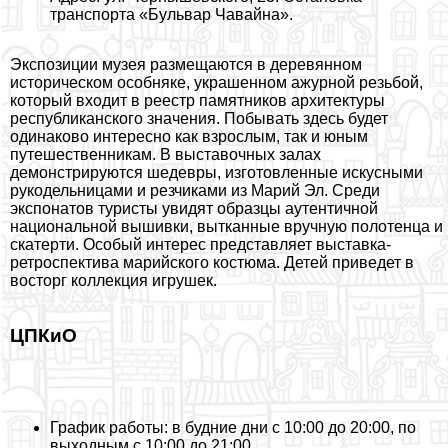
трaнcпорта «Бульвар Чавайна».
Экспозиции музея размещаются в деревянном
историческом особняке, украшенном ажурной резьбой,
который входит в реестр памятников архитектуры
республиканского значения. Побывать здесь будет
одинаково интересно как взрослым, так и юным
путешественникам. В выставочных залах
демонстрируются шедевры, изготовленные искусными
рукодельницами и резчиками из Марий Эл. Среди
экспонатов туристы увидят образцы аутентичной
национальной вышивки, вытканные вручную полотенца и
скатерти. Особый интерес представляет выставка-
ретроспектива марийского костюма. Детей приведет в
восторг коллекция игрушек.
ЦПКиО
График работы: в будние дни с 10:00 до 20:00, по
выходным с 10:00 до 21:00.