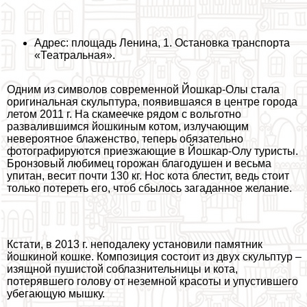
Адрес: площадь Ленина, 1. Остановка трaнcпорта
«Театральная».
Одним из символов современной Йошкар-Олы стала
оригинальная скульптура, появившаяся в центре города
летом 2011 г. На скамеечке рядом с вольготно
развалившимся йошкиным котом, излучающим
невероятное блаженство, теперь обязательно
фотографируются приезжающие в Йошкар-Олу туристы.
Бронзовый любимец горожан благодушен и весьма
упитан, весит почти 130 кг. Нос кота блестит, ведь стоит
только потереть его, чтоб сбылось загаданное желание.
Кстати, в 2013 г. неподалеку установили памятник
йошкиной кошке. Композиция состоит из двух скульптур –
изящной пушистой coблaзнительницы и кота,
потерявшего голову от неземной красоты и упустившего
убегающую мышку.