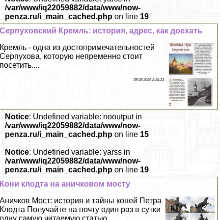
/var/www/iq22059882/data/www/now-
penza.ru/i_main_cached.php
on line
19
Серпуховский Кремль: история, адрес, как доехать
Кремль - одна из достопримечательностей
Серпухова, которую непременно стоит
посетить....
05 08 2026 8:34:23
Notice
: Undefined variable: nooutput in
/var/www/iq22059882/data/www/now-
penza.ru/i_main_cached.php
on line
15
Notice
: Undefined variable: yarss in
/var/www/iq22059882/data/www/now-
penza.ru/i_main_cached.php
on line
19
Кони клодта на аничковом мосту
Аничков Мост: история и тайны коней Петра
Клодта Получайте на почту один раз в сутки
одну самую читаемую статью.