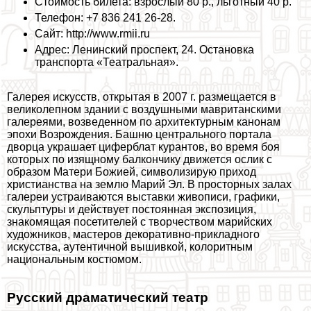
Стоимость билета: взрослый 80 р., льготный 40 р.
Телефон: +7 836 241 26-28.
Сайт: http://www.rmii.ru
Адрес: Ленинский проспект, 24. Остановка
трaнcпорта «Театральная».
Галерея искусств, открытая в 2007 г. размещается в
великолепном здании с воздушными мавританскими
галереями, возведенном по архитектурным канонам
эпохи Возрождения. Башню центрального портала
дворца украшает циферблат курантов, во время боя
которых по изящному балкончику движется ослик с
образом Матери Божией, символизирую приход
христианства на землю
Марий Эл
. В просторных залах
галереи устраиваются выставки живописи, графики,
скульптуры и действует постоянная экспозиция,
знакомящая посетителей с творчеством марийских
художников, мастеров декоративно-прикладного
искусства, аутентичной вышивкой, колоритным
национальным костюмом.
Русский драматический театр