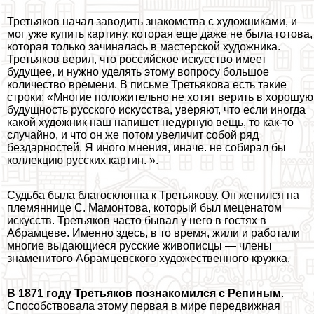
Третьяков начал заводить знакомства с художниками, и
мог уже купить картину, которая еще даже не была готова,
которая только зачиналась в мастерской художника.
Третьяков верил, что российское искусство имеет
будущее, и нужно уделять этому вопросу большое
количество времени. В письме Третьякова есть такие
строки: «Многие положительно не хотят верить в хорошую
будущность русского искусства, уверяют, что если иногда
какой художник наш напишет недурную вещь, то как-то
случайно, и что он же потом увеличит собой ряд
бездарностей. Я иного мнения, иначе. не собирал бы
коллекцию русских картин. ».
Судьба была благосклонна к Третьякову. Он женился на
племяннице С. Мамонтова, который был меценатом
искусств. Третьяков часто бывал у него в гостях в
Абрамцеве. Именно здесь, в то время, жили и работали
многие выдающиеся русские живописцы — члeны
знаменитого Абрамцевского художественного кружка.
В 1871 году Третьяков познакомился с Репиным
.
Способствовала этому первая в мире передвижная