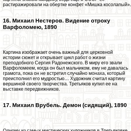
растиражировали на обертке конфет «Мишка косолапый».
16. Михаил Нестеров. Видение отроку
Варфоломею, 1890
Картина изображает очень важный для церковной
истории сюжет и открывает цикл работ о жизни
преподобного Сергия Радонежского. В миру его звали
Варфоломеем, когда он был мальчиком, ему не давалась
грамота, пока он не встретил случайно монаха, который
преисполнил его мудростью… Художник считал картину
вершиной своего творчества. Третьяков купил ее на
выставке передвижников.
17. Михаил Врубель. Демон (сидящий), 1890
Одному из самых мистических художников в Третьяковке