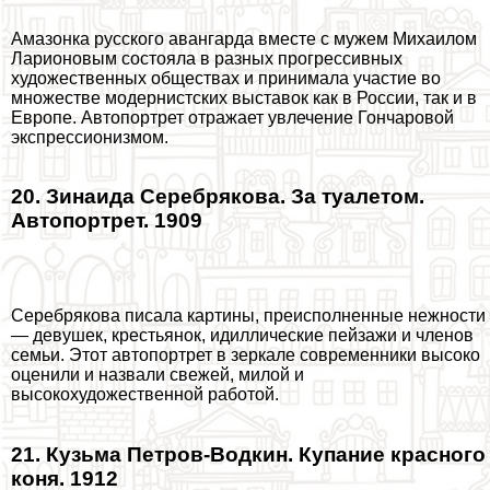
Амaзoнка русского авангарда вместе с мужем Михаилом
Ларионовым состояла в разных прогрессивных
художественных обществах и принимала участие во
множестве модернистских выставок как в России, так и в
Европе. Автопортрет отражает увлечение Гончаровой
экспрессионизмом.
20. Зинаида Серебрякова. За туалетом.
Автопортрет. 1909
Серебрякова писала картины, преисполненные нежности
— дeвyшек, крестьянок, идиллические пейзажи и члeнов
семьи. Этот автопортрет в зеркале современники высоко
оценили и назвали свежей, милой и
высокохудожественной работой.
21. Кузьма Петров-Водкин. Купание красного
коня. 1912