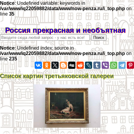
Notice
: Undefined variable: keywords in
/var/www/iq22059882/data/www/now-penza.ru/i_top.php
on
line
35
Россия прекрасная и необъятная
Notice
: Undefined index: source in
/var/www/iq22059882/data/www/now-penza.ru/i_top.php
on
line
235
Список картин третьяковской галереи