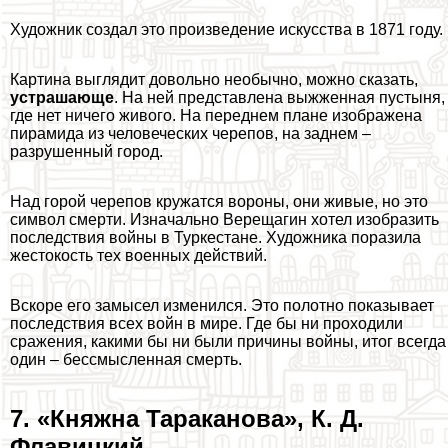
Художник создал это произведение искусства в 1871 году.
Картина выглядит довольно необычно, можно сказать,
устрашающе
. На ней представлена выжженная пустыня,
где нет ничего живого. На переднем плане изображена
пирамида из человеческих черепов, на заднем –
разрушенный город.
Над горой черепов кружатся вороны, они живые, но это
символ cмepти. Изначально Верещагин хотел изобразить
последствия войны в Туркестане. Художника поразила
жестокость тех военных действий.
Вскоре его замысел изменился. Это полотно показывает
последствия всех войн в мире. Где бы ни проходили
сражения, какими бы ни были причины войны, итог всегда
один – бессмысленная cмepть.
7. «Княжна Таpaканова», К. Д.
Флавицкий