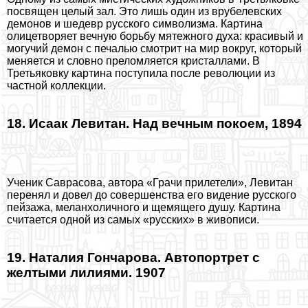
посвящен целый зал. Это лишь один из врубелевских
демонов и шедевр русского символизма. Картина
олицетворяет вечную борьбу мятежного духа: красивый и
могучий демон с печалью смотрит на мир вокруг, который
меняется и словно преломляется кристаллами. В
Третьяковку картина поступила после революции из
частной коллекции.
18. Исаак Левитан. Над вечным покоем, 1894
Ученик Саврасова, автора «Грачи прилетели», Левитан
перенял и довел до совершенства его видение русского
пейзажа, меланхоличного и щемящего душу. Картина
считается одной из самых «русских» в живописи.
19. Наталия Гончарова. Автопортрет с
желтыми лилиями. 1907