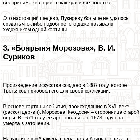
воспринимается просто как красивое полотно.
Это настоящий шедевр, Пукиреву больше не удалось
создать что-либо подобное, его даже называли
художником одной картины.
3. «Боярыня Морозова», В. И.
Суриков
Произведение искусства создано в 1887 году, вскоре
Третьяков приобрел его для своей коллекции.
В основе картины события, происходящие в XVII веке,
(раскол церкви). Морозова Феодосия – сторонница старой
веры. В 1671 году ее арестовали, а в 1673 году она
умерла в заточении.
На картине изображена сцена, когда боярыню везут к