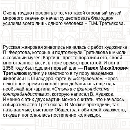
Очень трудно поверить в то, что такой огромный музей
мирового значения начал существовать благодаря
усилиям всего лишь одного человека – П.М. Третьякова.
Русская жанровая живопись началась с работ художника
П. Федотова, которые и подтолкнули Третьякова к мысли
о создании музея. Картины просто поразили его, своей
многогранностью, и, в тоже время, простотой. И вот в
1856 году был сделан первый шаг —
Павел Михайлович
Третьяков
купил у известного в ту пору академика
живописи Н. Шильдера картину «
Искушение
». Через
некоторое время в коллекцию добавилась еще одна
необычайная картина «
Стычка с финляндскими
контpaбандистами
», которую написал В. Худяков.
Именно с этих двух картин можно считать, что началось
собирательство Третьякова. В Москве проходили, так
называемые, выставки Общества любителей художеств,
откуда и пополнялась постепенно коллекция.