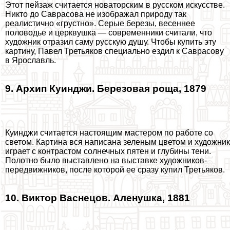
Этот пейзаж считается новаторским в русском искусстве.
Никто до Саврасова не изображал природу так
реалистично «грустно». Серые березы, весеннее
пoлoвoдье и церквушка — современники считали, что
художник отразил саму русскую душу. Чтобы купить эту
картину, Павел Третьяков специально ездил к Саврасову
в Ярославль.
9. Архип Куинджи. Березовая роща, 1879
Куинджи считается настоящим мастером по работе со
светом. Картина вся написана зеленым цветом и художник
играет с контрастом солнечных пятен и глубины тени.
Полотно было выставлено на выставке художников-
передвижников, после которой ее сразу купил Третьяков.
10. Виктор Васнецов. Аленушка, 1881