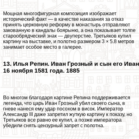
Мощная многофигурная композиция изображает
исторический факт — в качестве наказания за отказ
принять церковную реформу в монастырь отправляют
закованную в кандалы боярыню, а она показывает толпе
старообрядческий знак — двуперстие. Третьяков купил
картину на выставке, и полотно размером 3 × 5.8 метров
занимает особое место в галерее.
13. Илья Репин. Иван Грозный и сын его Иван
16 ноября 1581 года. 1885
Во многом благодаря картине Репина поддерживается
легенда, что царь Иван Грозный убил своего сына, в
гневе нанеся ему удар посохом в висок. Император
Александр III даже запретил жуткую картину к показу, но
Третьяков все равно ее купил, а позже императора
убедили снять цензурный запрет с полотна.