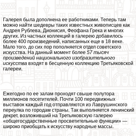
Галерея была дополнена ее работниками. Теперь там
можно найти шедевры таких известных живописцев как
Андрея Рублева, Дионисия, Феофана Грека и многих
других. Из частных коллекций в галерею добавилось
более 400 произведений, написанных еще в 18 веке.
Мало того, до сих пор пополняется отдел советского
искусства. На данный момент более
57 тысяч
произведений национального изобразительного
искусства
входят в бесценную коллекцию Третьяковской
галереи.
Ежегодно по ее залам проходят свыше полутора
миллионов посетителей. Почти 100 передвижных
выставок каждый год отправляются из Лаврушинского
переулка по городам страны. Так выполняется ленинский
декрет, возложивший на Третьяковскую галерею
«общегосударственные просветительные функции» —
широко приобщать к искусству народные массы.