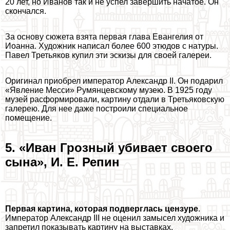
20 лет, но Иванов так и не успел завершить начатое. Он
скончался.
За основу сюжета взята первая глава Евангелия от
Иоанна. Художник написал более 600 этюдов с натуры.
Павел Третьяков купил эти эскизы для своей галереи.
Оригинал приобрел император Александр II. Он подарил
«Явление Месси» Румянцевскому музею. В 1925 году
музей расформировали, картину отдали в Третьяковскую
галерею. Для нее даже построили специальное
помещение.
5. «Иван Грозный убивает своего
сына», И. Е. Репин
Первая картина, которая подверглась цензуре
.
Император Александр III не оценил замысел художника и
запретил показывать картину на выставках.