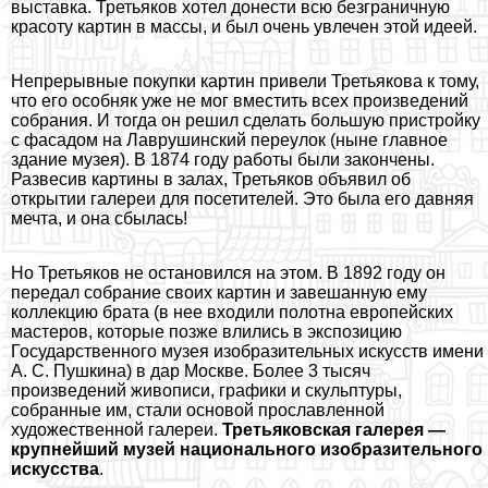
выставка. Третьяков хотел донести всю безграничную
красоту картин в массы, и был очень увлечен этой идеей.
Непрерывные покупки картин привели Третьякова к тому,
что его особняк уже не мог вместить всех произведений
собрания. И тогда он решил сделать большую пристройку
с фасадом на Лаврушинский переулок (ныне главное
здание музея). В 1874 году работы были закончены.
Развесив картины в залах, Третьяков объявил об
открытии галереи для посетителей. Это была его давняя
мечта, и она сбылась!
Но Третьяков не остановился на этом. В 1892 году он
передал собрание своих картин и завешанную ему
коллекцию брата (в нее входили полотна европейских
мастеров, которые позже влились в экспозицию
Государственного музея изобразительных искусств имени
А. С. Пушкина) в дар Москве. Более 3 тысяч
произведений живописи, графики и скульптуры,
собранные им, стали основой прославленной
художественной галереи.
Третьяковская галерея —
крупнейший музей национального изобразительного
искусства
.