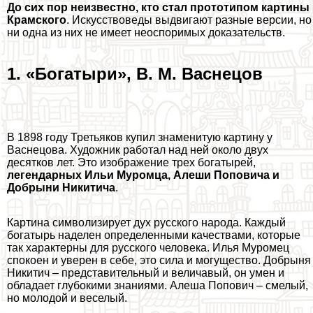
До сих пор неизвестно, кто стал прототипом картины
Крамского
. Искусствоведы выдвигают разные версии, но
ни одна из них не имеет неоспоримых доказательств.
1. «Богатыри», В. М. Васнецов
В 1898 году Третьяков купил знаменитую картину у
Васнецова. Художник работал над ней около двух
десятков лет. Это изображение трех богатырей,
легендарных Ильи Муромца, Алеши Поповича и
Добрыни Никитича
.
Картина символизирует дух русского народа. Каждый
богатырь наделен определенными качествами, которые
так хаpaктерны для русского человека. Илья Муромец
спокоен и уверен в себе, это сила и могущество. Добрыня
Никитич – представительный и величавый, он умен и
обладает глубокими знаниями. Алеша Попович – смелый,
но молодой и веселый.