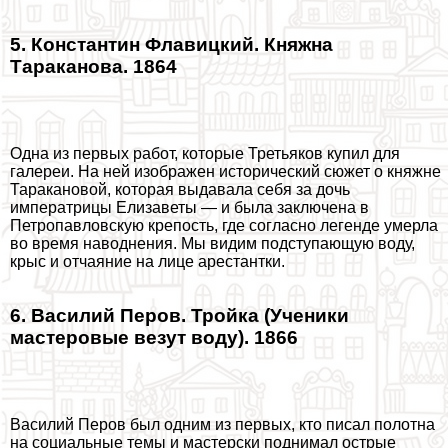
5. Константин Флавицкий. Княжна
Таpaканова. 1864
Одна из первых работ, которые Третьяков купил для
галереи. На ней изображен исторический сюжет о княжне
Таpaкановой, которая выдавала себя за дочь
императрицы Елизаветы — и была заключена в
Петропавловскую крепость, где согласно легенде умерла
во время наводнения. Мы видим подступающую воду,
крыс и отчаяние на лице арестантки.
6. Василий Перов. Тройка (Ученики
мастеровые везут воду). 1866
Василий Перов был одним из первых, кто писал полотна
на социальные темы и мастерски поднимал острые