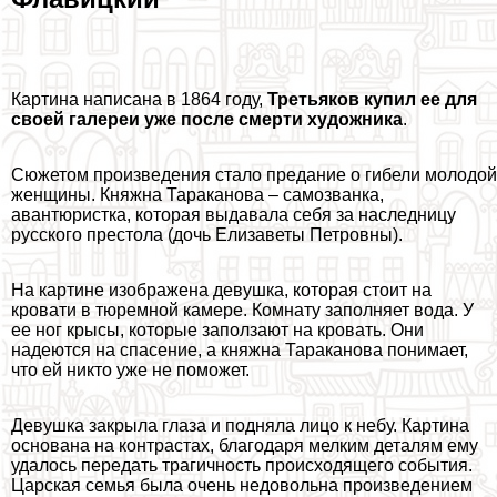
Картина написана в 1864 году,
Третьяков купил ее для
своей галереи уже после cмepти художника
.
Сюжетом произведения стало предание о гибели молодой
женщины. Княжна Таpaканова – самозванка,
авантюристка, которая выдавала себя за наследницу
русского престола (дочь Елизаветы Петровны).
На картине изображена дeвyшка, которая стоит на
кровати в тюремной камере. Комнату заполняет вода. У
ее ног крысы, которые заползают на кровать. Они
надеются на спасение, а княжна Таpaканова понимает,
что ей никто уже не поможет.
Дeвyшка закрыла глаза и подняла лицо к небу. Картина
основана на контрастах, благодаря мелким деталям ему
удалось передать трагичность происходящего события.
Царская семья была очень недовольна произведением