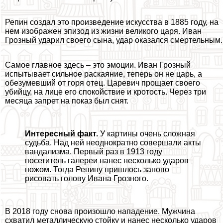
Репин создал это произведение искусства в 1885 году, на
нем изображен эпизод из жизни великого царя. Иван
Грозный ударил своего сына, удар оказался cмepтельным.
Самое главное здесь – это эмоции. Иван Грозный
испытывает сильное раскаяние, теперь он не царь, а
обезумевший от горя отец. Царевич прощает своего
убийцу, на лице его спокойствие и кротость. Через три
месяца запрет на показ был снят.
Интересный факт.
У картины очень сложная
судьба. Над ней неоднократно совершали акты
вандализма. Первый раз в 1913 году
посетитель галереи нанес несколько ударов
ножом. Тогда Репину пришлось заново
рисовать голову Ивана Грозного.
В 2018 году снова произошло нападение. Мужчина
схватил металлическую стойку и нанес несколько ударов