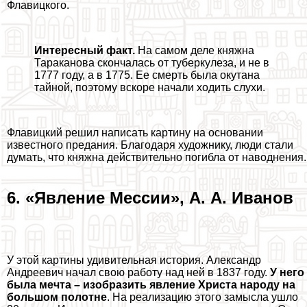
Флавицкого.
Интересный факт.
На самом деле княжна
Таpaканова скончалась от туберкулеза, и не в
1777 году, а в 1775. Ее cмepть была окутана
тайной, поэтому вскоре начали ходить слухи.
Флавицкий решил написать картину на основании
известного предания. Благодаря художнику, люди стали
думать, что княжна действительно погибла от наводнения.
6. «Явление Мессии», А. А. Иванов
У этой картины удивительная история. Александр
Андреевич начал свою работу над ней в 1837 году.
У него
была мечта – изобразить явление Христа народу на
большом полотне
. На реализацию этого замысла ушло