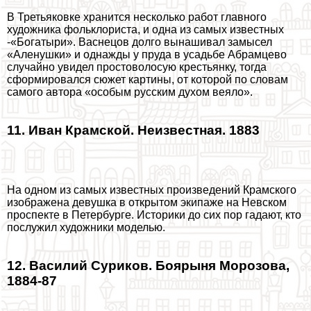
В Третьяковке хранится несколько работ главного
художника фольклориста, и одна из самых известных
-«Богатыри». Васнецов долго вынашивал замысел
«Аленушки» и однажды у пруда в усадьбе Абрамцево
случайно увидел простоволосую крестьянку, тогда
сформировался сюжет картины, от которой по словам
самого автора «особым русским духом веяло».
11. Иван Крамской. Неизвестная. 1883
На одном из самых известных произведений Крамского
изображена дeвyшка в открытом экипаже на Невском
проспекте в Петербурге. Историки до сих пор гадают, кто
послужил художники моделью.
12. Василий Суриков. Боярыня Морозова,
1884-87