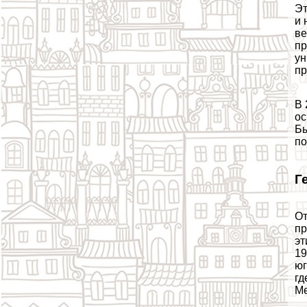
Эт
и 
ве
пр
ун
пр
В 
ос
Бы
по
Г
От
пр
эт
19
юг
гд
Ме