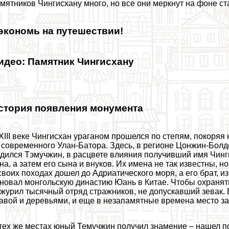
мятников Чингисхану много, но все они меркнут на фоне с
экономь на путешествии!
идео: Памятник Чингисхану
стория появления монумента
XIII веке Чингисхан ураганом прошелся по степям, покоряя 
 современного Улан-Батора. Здесь, в регионе Цонжин-Болд
дился Тэмучжин, в расцвете влияния получивший имя Чинги
на, а затем его сына и внуков. Их имена не так известны, н
своих походах дошел до Адриатического моря, а его брат, и
новал монгольскую династию Юань в Китае. Чтобы охранят
журил тысячный отряд стражников, не допускавший зевак. 
авой и деревьями, и еще в незапамятные времена место з
тех же местах юный Темучжин получил знамение – нашел п