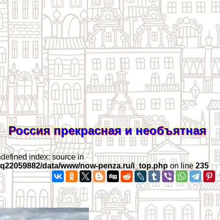
Россия прекрасная и необъятная
ndefined index: source in
iq22059882/data/www/now-penza.ru/i_top.php
on line
235