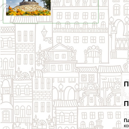
П
П
П
ко