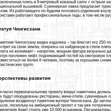
золоченная плеть и 9-метровый кожаный сапог с острым з
циональной вышивкой. Сувенирная лавка предлагает турис
хом. Из работающего по будням почтового отделения внутр
ристами работают профессиональные гиды, в том числе ру
татуя Чингисхана
мятник Чингисхану виден издалека – так блестит его 250-т
отрит на свою землю, опираясь на найденную в степи пле
лета не возникает – напротив, мощная фигура визуально да
атуи проложен лифт, поднимающий гостей на смотровую п
зместиться не более 8 человек, поэтому за хорошими сни
ристических групп.
ерспективы развития
гласно первоначальному проекту вокруг памятника должны
х будут оборудованы рестораны, мини-отели, сувенирные ла
далении воздвигнут памятник матери Чингисхана. До запла
шли, поскольку на амбициозный проект и так уже потрачено 
велителя будет стоять уже 10 000 всадников. Организатор