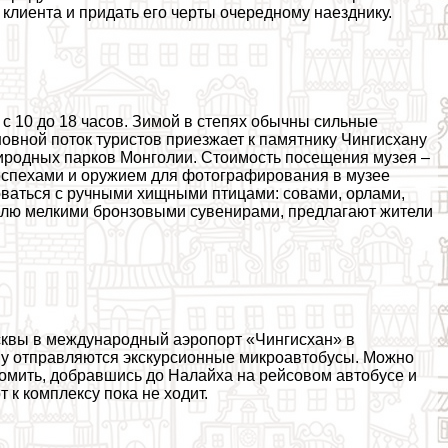
клиента и придать его черты очередному наезднику.
й с 10 до 18 часов. Зимой в степях обычны сильные
сновной поток туристов приезжает к памятнику Чингисхану
риродных парков Монголии. Стоимость посещения музея –
доспехами и оружием для фотографирования в музее
оваться с ручными хищными птицами: совами, орлами,
говлю мелкими бронзовыми сувенирами, предлагают жители
сквы в международный аэропорт «Чингисхан» в
ану отправляются экскурсионные микроавтобусы. Можно
номить, добравшись до Налайха на рейсовом автобусе и
 к комплексу пока не ходит.