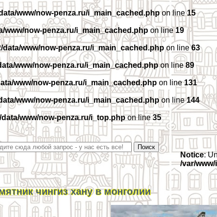
/data/www/now-penza.ru/i_main_cached.php
on line
15
ta/www/now-penza.ru/i_main_cached.php
on line
19
2/data/www/now-penza.ru/i_main_cached.php
on line
63
data/www/now-penza.ru/i_main_cached.php
on line
89
data/www/now-penza.ru/i_main_cached.php
on line
131
/data/www/now-penza.ru/i_main_cached.php
on line
144
/data/www/now-penza.ru/i_top.php
on line
35
Notice
: U
/var/www/
мятник чингиз хану в монголии