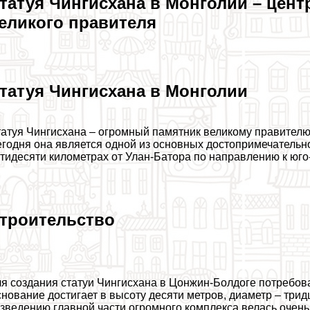
татуя Чингисхана в Монголии – цент
еликого правителя
татуя Чингисхана в Монголии
атуя Чингисхана – огромный памятник великому правителю
годня она является одной из основных достопримечательн
тидесяти километрах от Улан-Батора по направлению к юго-
троительство
я создания статуи Чингисхана в Цонжин-Болдоге потребов
нование достигает в высоту десяти метров, диаметр – трид
зведению главной части огромного комплекса велась очень 