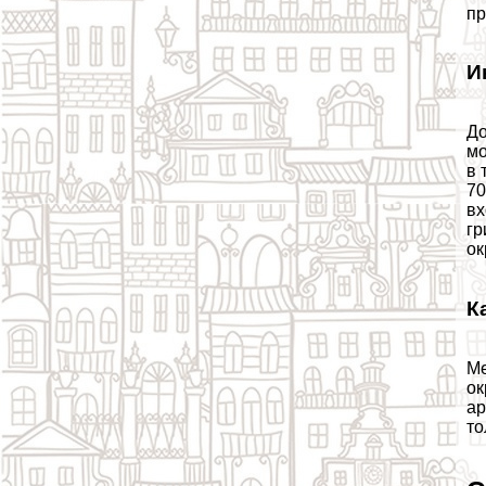
пр
И
До
мо
в 
70
вх
гр
ок
К
Ме
ок
ар
то