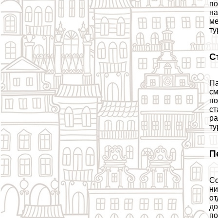
по
на
ме
ту
С
Па
см
по
ст
ра
ту
П
Со
ни
от
до
по