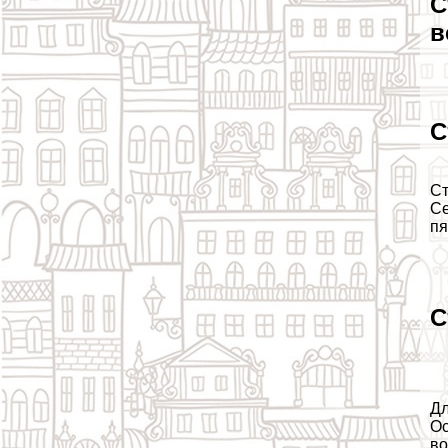
С
в
С
Ст
Се
пя
С
Дл
Ос
во