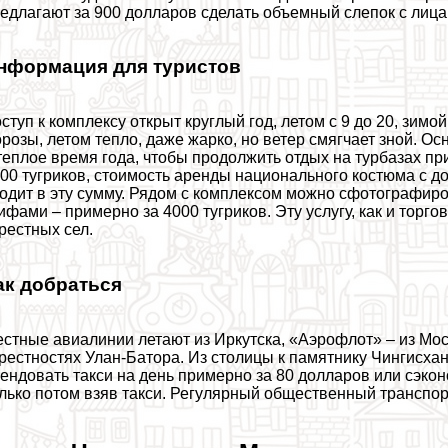
едлагают за 900 долларов сделать объемный слепок с лица 
нформация для туристов
ступ к комплексу открыт круглый год, летом с 9 до 20, зимо
розы, летом тепло, даже жарко, но ветер смягчает зной. О
теплое время года, чтобы продолжить отдых на турбазах п
00 тугриков, стоимость аренды национального костюма с 
одит в эту сумму. Рядом с комплексом можно сфотографир
ифами – примерно за 4000 тугриков. Эту услугу, как и тор
рестных сел.
ак добраться
стные авиалинии летают из Иркутска, «Аэрофлот» – из Мо
рестностях Улан-Батора. Из столицы к памятнику Чингисх
ендовать такси на день примерно за 80 долларов или сэко
лько потом взяв такси. Регулярный общественный трaнcпорт