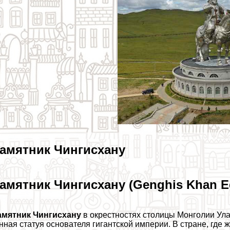
амятник Чингисхану
амятник Чингисхану (Genghis Khan Eq
амятник Чингисхану
в окрестностях столицы Монголии Ул
нная статуя основателя гигантской империи. В стране, где