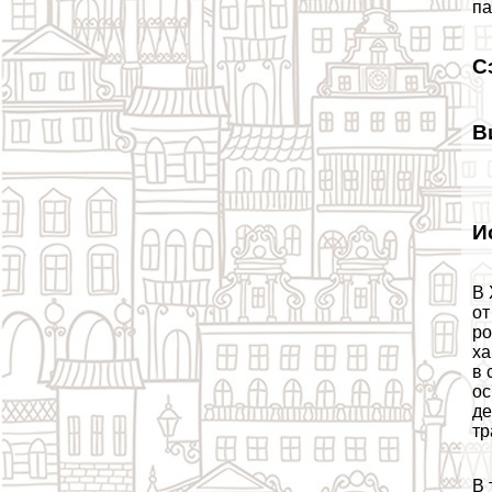
па
С
В
И
В 
от
ро
ха
в 
ос
де
тр
В 