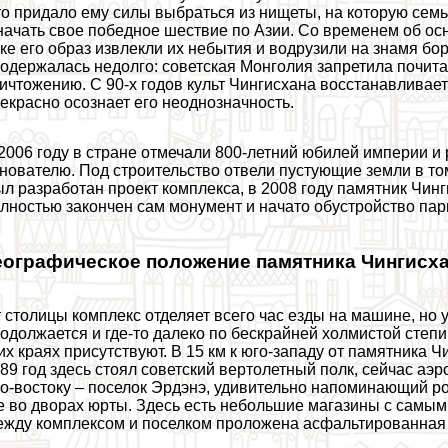
о придало ему силы выбраться из нищеты, на которую семь
начать свое победное шествие по Азии. Со временем об ос
ке его образ извлекли их небытия и водрузили на знамя бо
одержалась недолго: советская Монголия запретила почит
ичтожению. С 90-х годов культ Чингисхана восстанавливает
екрасно осознает его неоднозначность.
2006 году в стране отмечали 800-летний юбилей империи 
нователю. Под строительство отвели пустующие земли в том 
л разработан проект комплекса, в 2008 году памятник Чин
лностью закончен сам монумент и начато обустройство парк
еографическое положение памятника Чингисх
 столицы комплекс отделяет всего час езды на машине, но у
одолжается и где-то далеко по бескрайней холмистой степи
их краях присутствуют. В 15 км к юго-западу от памятника
89 год здесь стоял советский вертолетный полк, сейчас аэ
о-востоку – поселок Эрдэнэ, удивительно напоминающий ро
е во дворах юрты. Здесь есть небольшие магазины с самым
жду комплексом и поселком проложена асфальтированная 