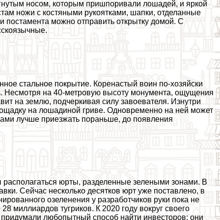
агнутым носом, которым пришпоривали лошадей, и яркой
там ножи с костяными рукоятками, шапки, отделанные
и постамента можно отправить открытку домой. С
сскоязычные.
онное стальное покрытие. Коренастый воин по-хозяйски
ть. Несмотря на 40-метровую высоту монумента, ощущения
вит на землю, подчеркивая силу завоевателя. Изнутри
лощадку на лошадиной гриве. Одновременно на ней может
мками лучше приезжать пораньше, до появления
 располагаться юрты, разделенные зелеными зонами. В
вки. Сейчас несколько десятков юрт уже поставлено, в
нированного озеленения у разработчиков руки пока не
28 миллиардов тугриков. К 2020 году вокруг своего
ы придумали любопытный способ найти инвесторов: они