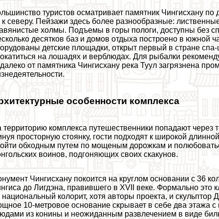
льшинство туристов осматривает памятник Чингисхану по 
 к северу. Пейзажи здесь более разнообразные: лиственные
авянистые холмы. Подъемы в горы пологи, доступны без сп
сколько десятков баз и домов отдыха построено в южной ча
орудованы детские площадки, открыт первый в стране спа
окатиться на лошадях и верблюдах. Для рыбалки рекоменд
далеко от памятника Чингисхану река Туул загрязнена п
знедеятельности.
рхитектурные особенности комплекса
 территорию комплекса путешественники попадают через 
нуя просторную стоянку, гости подходят к широкой длинно
ойти обходным путем по мощеным дорожкам и полюбовать
нгольских воинов, подгоняющих своих скакунов.
нумент Чингисхану покоится на круглом основании с 36 к
нгиса до Лигдэна, правившего в XVII веке. Формально это
 национальный колорит, хотя авторы проекта, и скульптор Д
щное 10-метровое основание скрывает в себе два этажа с
юдами из конины и неожиданным развлечением в виде бил