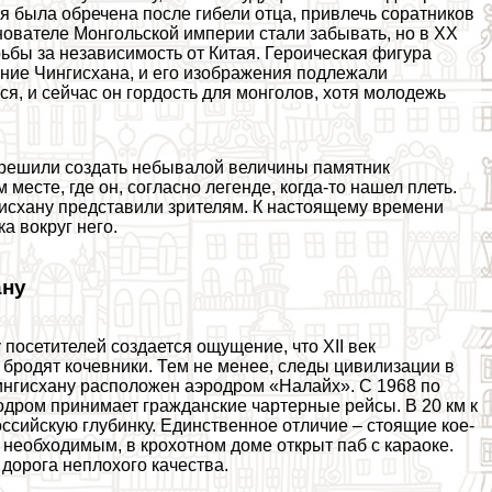
я была обречена после гибели отца, привлечь соратников
нователе Монгольской империи стали забывать, но в ХХ
рьбы за независимость от Китая. Героическая фигура
ание Чингисхана, и его изображения подлежали
ся, и сейчас он гордость для монголов, хотя молодежь
и решили создать небывалой величины памятник
месте, где он, согласно легенде, когда-то нашел плеть.
гисхану представили зрителям. К настоящему времени
а вокруг него.
ану
 посетителей создается ощущение, что XII век
 бродят кочевники. Тем не менее, следы цивилизации в
 Чингисхану расположен аэродром «Налайх». С 1968 по
родром принимает гражданские чартерные рейсы. В 20 км к
ссийскую глубинку. Единственное отличие – стоящие кое-
 необходимым, в крохотном доме открыт паб с караоке.
дорога неплохого качества.