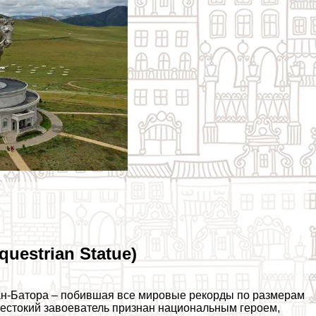
uestrian Statue)
ан-Батора – побившая все мировые рекорды по размерам
 жестокий завоеватель признан национальным героем,