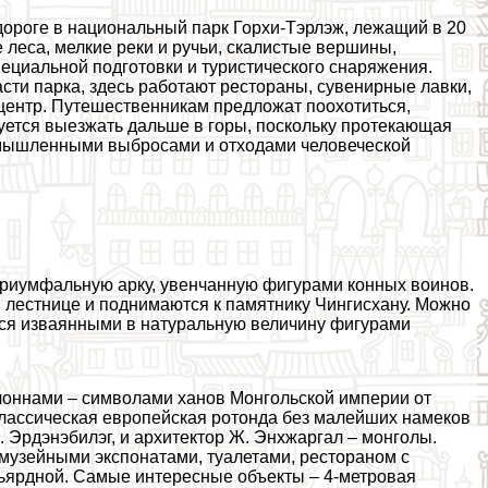
дороге в национальный парк Горхи-Тэрлэж, лежащий в 20
 леса, мелкие реки и ручьи, скалистые вершины,
ециальной подготовки и туристического снаряжения.
сти парка, здесь работают рестораны, сувенирные лавки,
-центр. Путешественникам предложат поохотиться,
уется выезжать дальше в горы, поскольку протекающая
ромышленными выбросами и отходами человеческой
триумфальную арку, увенчанную фигурами конных воинов.
й лестнице и поднимаются к памятнику Чингисхану. Можно
ся изваянными в натуральную величину фигурами
олоннами – символами ханов Монгольской империи от
 классическая европейская ротонда без малейших намеков
. Эрдэнэбилэг, и архитектор Ж. Энхжаргал – монголы.
 музейными экспонатами, туалетами, рестораном с
ьярдной. Самые интересные объекты – 4-метровая