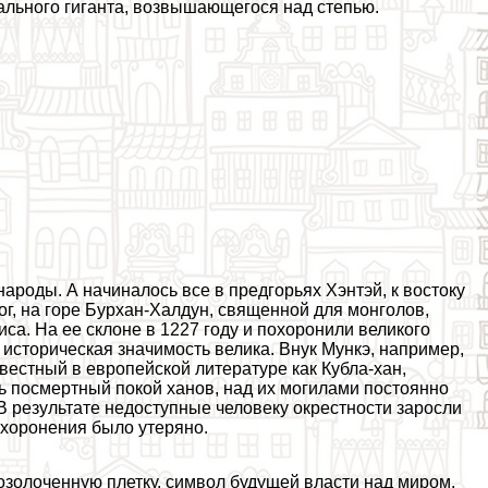
тального гиганта, возвышающегося над степью.
народы. А начиналось все в предгорьях Хэнтэй, к востоку
ог, на горе Бурхан-Халдун, священной для монголов,
са. На ее склоне в 1227 году и похоронили великого
о историческая значимость велика. Внук Мункэ, например,
звестный в европейской литературе как Кубла-хан,
ь поcмepтный покой ханов, над их могилами постоянно
В результате недоступные человеку окрестности заросли
ахоронения было утеряно.
озолоченную плетку, символ будущей власти над миром.