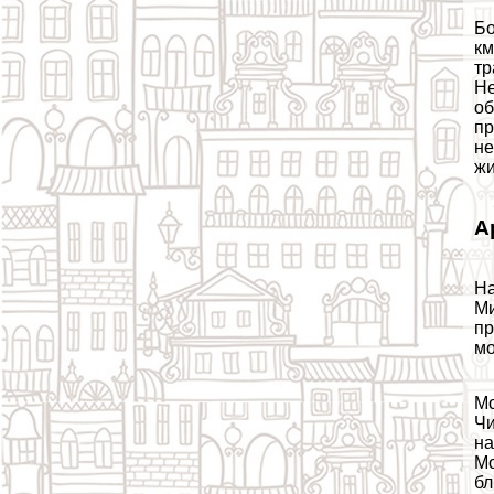
Бо
км
тр
Не
об
пр
не
жи
А
На
Ми
пр
мо
Мо
Чи
на
Мо
бл