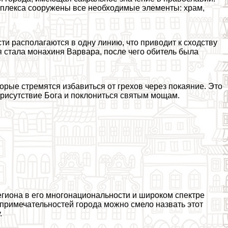
омплекса сооружены все необходимые элементы: храм,
сти располагаются в одну линию, что приводит к сходству
я стала монахиня Варвара, после чего обитель была
рые стремятся избавиться от грехов через покаяние. Это
присутствие Бога и поклониться святым мощам.
региона в его многонациональности и широком спектре
опримечательностей города можно смело назвать этот
.