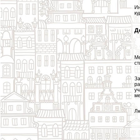
Ин
ку
Д
Ме
ст
За
ра
уч
ме
Лю