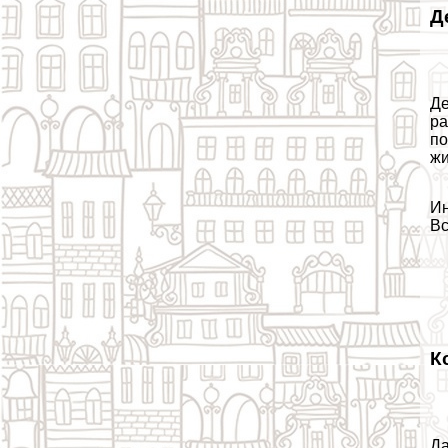
Д
Де
ра
по
жи
Ин
Вс
К
Да