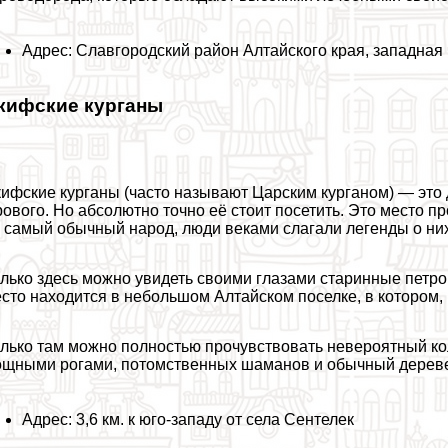
Адрес: Славгородский район Алтайского края, западная 
кифские курганы
ифские курганы (часто называют Царским курганом) — это 
ового. Но абсолютно точно её стоит посетить. Это место п
 самый обычный народ, люди веками слагали легенды о них
лько здесь можно увидеть своими глазами старинные петрог
сто находится в небольшом Алтайском поселке, в котором,
лько там можно полностью прочувствовать невероятный кол
щными рогами, потомственных шаманов и обычный дереве
Адрес: 3,6 км. к юго-западу от села Сентелек