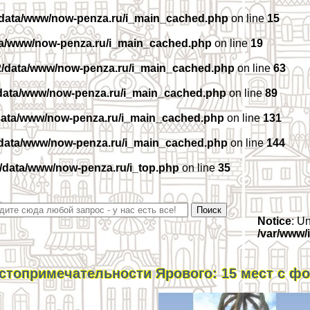
/data/www/now-penza.ru/i_main_cached.php
on line
15
ta/www/now-penza.ru/i_main_cached.php
on line
19
2/data/www/now-penza.ru/i_main_cached.php
on line
63
data/www/now-penza.ru/i_main_cached.php
on line
89
data/www/now-penza.ru/i_main_cached.php
on line
131
/data/www/now-penza.ru/i_main_cached.php
on line
144
/data/www/now-penza.ru/i_top.php
on line
35
Notice
: U
/var/www/
стопримечательности Ярового: 15 мест с ф