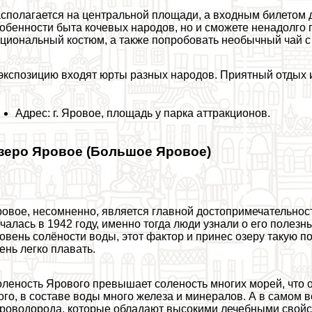
сполагается на центральной площади, а входным билетом д
обенности быта кочевых народов, но и сможете ненадолго 
циональный костюм, а также попробовать необычный чай с
экспозицию входят юрты разных народов. Приятный отдых 
Адрес: г. Яровое, площадь у парка аттpaкционов.
зеро Яровое (Большое Яровое)
овое, несомненно, является главной достопримечательнос
чалась в 1942 году, именно тогда люди узнали о его полез
овень солёности воды, этот фактор и принес озеру такую п
ень легко плавать.
леность Ярового превышает соленость многих морей, что 
ого, в составе воды много железа и минералов. А в самом 
роводорода, которые обладают высокими лечебными свойс