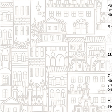
Ра
ос
на
В 
О
Яр
на
ур
оч
Со
эт
се