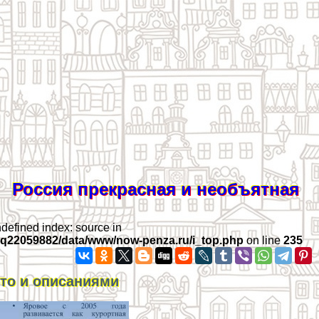
Россия прекрасная и необъятная
ndefined index: source in
iq22059882/data/www/now-penza.ru/i_top.php
on line
235
ото и описаниями