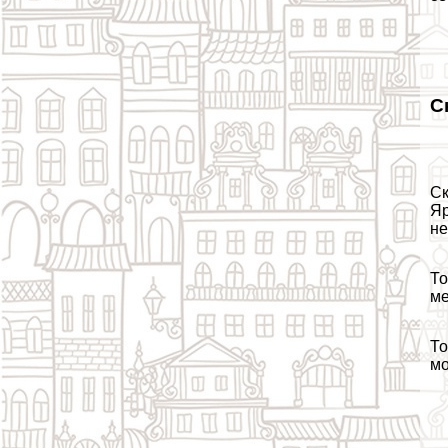
С
Ск
Яр
не
То
ме
То
мо