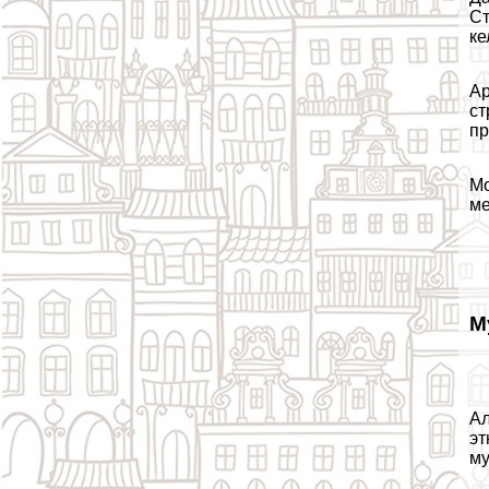
Ст
ке
Ар
ст
пр
Мо
ме
М
Ал
эт
му