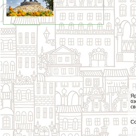
Яр
оз
св
С