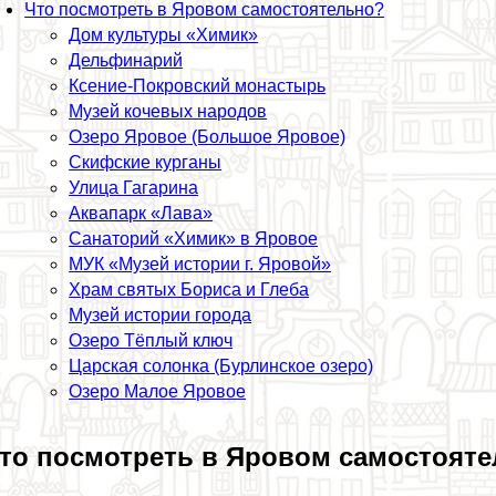
Что посмотреть в Яровом самостоятельно?
Дом культуры «Химик»
Дельфинарий
Ксение-Покровский монастырь
Музей кочевых народов
Озеро Яровое (Большое Яровое)
Скифские курганы
Улица Гагарина
Аквапарк «Лава»
Санаторий «Химик» в Яровое
МУК «Музей истории г. Яровой»
Храм святых Бориса и Глеба
Музей истории города
Озеро Тёплый ключ
Царская солонка (Бурлинское озеро)
Озеро Малое Яровое
то посмотреть в Яровом самостоят