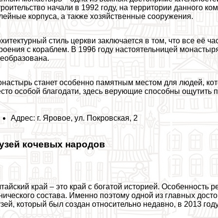
роительство начали в 1992 году, на территории данного к
лейные корпуса, а также хозяйственные сооружения.
хитектурный стиль церкви заключается в том, что все её ча
роения с кораблем. В 1996 году настоятельницей монастыр
еобразована.
настырь станет особенно памятным местом для людей, кото
сто особой благодати, здесь верующие способны ощутить 
Адрес: г. Яровое, ул. Покровская, 2
узей кочевых народов
тайский край – это край с богатой историей. Особенность 
нического состава. Именно поэтому одной из главных дост
зей, который был создан относительно недавно, в 2013 году