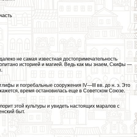
часть
далеко не самая известная достопримечательность
ропитано историей и магией. Ведь как мы знаем, Скифы —
.
лифы и погрeбaльные сооружения IV—III вв. до н. э. Это
 кажется, время остановилась еще в Советском Союзе.
орит этой культуры и увидеть настоящих маралов с
нский быт.