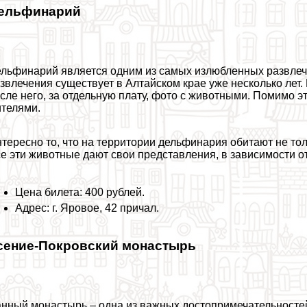
ельфинарий
льфинарий является одним из самых излюбленных развлече
звлечения существует в Алтайском крае уже несколько лет
сле него, за отдельную плату, фото с животными. Помимо э
телями.
тересно то, что на территории дельфинария обитают не тол
е эти животные дают свои представления, в зависимости 
Цена билета: 400 рублей.
Адрес: г. Яровое, 42 причал.
сение-Покровский монастырь
нный монастырь – одна из важных достопримечательностей