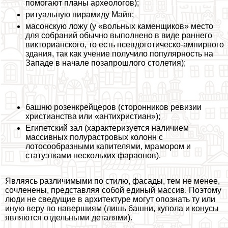
помогают планы археологов);
ритуальную пирамиду Майя;
масонскую ложу (у «вольных каменщиков» место
для собраний обычно выполнено в виде раннего
викторианского, то есть псевдоготическо-ампирного
здания, так как учение получило популярность на
Западе в начале позапрошлого столетия);
башню розенкрейцеров (сторонников ревизии
христианства или «антихристиан»);
Египетский зал (хаpaктеризуется наличием
массивных полурастровых колонн с
лотосообразными капителями, мрамором и
статуэтками нескольких фараонов).
Являясь различимыми по стилю, фасады, тем не менее,
сочлeнены, представляя собой единый массив. Поэтому
люди не сведущие в архитектуре могут опознать ту или
иную веру по навершиям (лишь башни, купола и конусы
являются отдельными деталями).