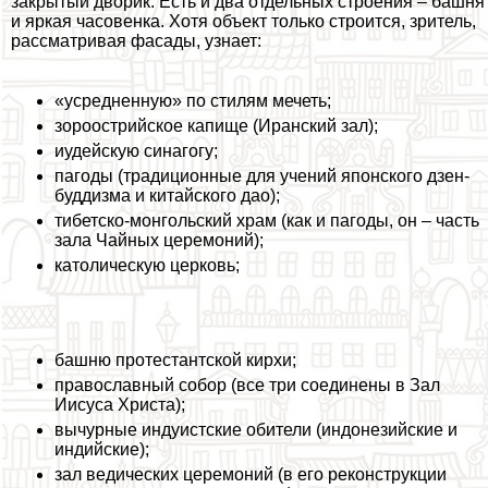
закрытый дворик. Есть и два отдельных строения – башня
и яркая часовенка. Хотя объект только строится, зритель,
рассматривая фасады, узнает:
«усредненную» по стилям мечеть;
зороострийское капище (Иранский зал);
иудейскую синагогу;
пагоды (традиционные для учений японского дзен-
буддизма и китайского дао);
тибетско-монгольский храм (как и пагоды, он – часть
зала Чайных церемоний);
католическую церковь;
башню протестантской кирхи;
православный собор (все три соединены в Зал
Иисуса Христа);
вычурные индуистские обители (индонезийские и
индийские);
зал ведических церемоний (в его реконструкции