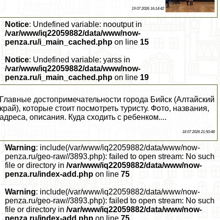
19 07 2026 16:14:42
Notice
: Undefined variable: nooutput in
/var/www/iq22059882/data/www/now-
penza.ru/i_main_cached.php
on line
15
Notice
: Undefined variable: yarss in
/var/www/iq22059882/data/www/now-
penza.ru/i_main_cached.php
on line
19
Главные достопримечательности города Бийск (Алтайский
край), которые стоит посмотреть туристу. Фото, названия,
адреса, описания. Куда сходить с ребенком....
18 07 2026 21:50:48
Warning
: include(/var/www/iq22059882/data/www/now-
penza.ru/geo-raw//3893.php): failed to open stream: No such
file or directory in
/var/www/iq22059882/data/www/now-
penza.ru/index-add.php
on line
75
Warning
: include(/var/www/iq22059882/data/www/now-
penza.ru/geo-raw//3893.php): failed to open stream: No such
file or directory in
/var/www/iq22059882/data/www/now-
penza.ru/index-add.php
on line
75