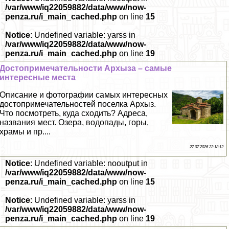
/var/www/iq22059882/data/www/now-
penza.ru/i_main_cached.php
on line
15
Notice
: Undefined variable: yarss in
/var/www/iq22059882/data/www/now-
penza.ru/i_main_cached.php
on line
19
Достопримечательности Архыза – самые
интересные места
Описание и фотографии самых интересных
достопримечательностей поселка Архыз.
Что посмотреть, куда сходить? Адреса,
названия мест. Озера, водопады, горы,
храмы и пр....
27 07 2026 22:18:12
Notice
: Undefined variable: nooutput in
/var/www/iq22059882/data/www/now-
penza.ru/i_main_cached.php
on line
15
Notice
: Undefined variable: yarss in
/var/www/iq22059882/data/www/now-
penza.ru/i_main_cached.php
on line
19