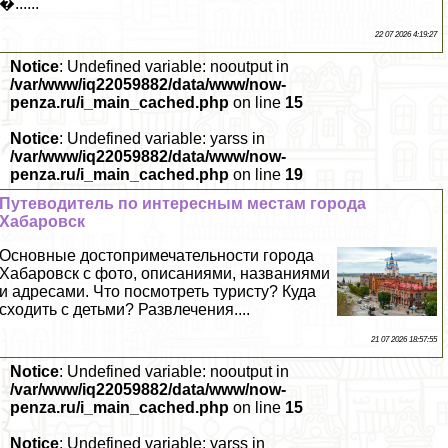
�......
22 07 2026 4:19:27
Notice
: Undefined variable: nooutput in
/var/www/iq22059882/data/www/now-
penza.ru/i_main_cached.php
on line
15
Notice
: Undefined variable: yarss in
/var/www/iq22059882/data/www/now-
penza.ru/i_main_cached.php
on line
19
Путеводитель по интересным местам города
Хабаровск
Основные достопримечательности города
Хабаровск с фото, описаниями, названиями
и адресами. Что посмотреть туристу? Куда
сходить с детьми? Развлечения....
21 07 2026 18:57:55
Notice
: Undefined variable: nooutput in
/var/www/iq22059882/data/www/now-
penza.ru/i_main_cached.php
on line
15
Notice
: Undefined variable: yarss in