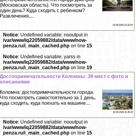
(Московская область). Что посмотреть за
один день? Куда сходить с ребенком?
Развлечения....
03 08 2026 22:32:29
Notice
: Undefined variable: nooutput in
/var/www/iq22059882/data/www/now-
penza.ru/i_main_cached.php
on line
15
Notice
: Undefined variable: yarss in
/var/www/iq22059882/data/www/now-
penza.ru/i_main_cached.php
on line
19
Достопримечательности Коломны: 39 мест с фото и
описаниями
Коломна: достопримечательности города.
Что посмотреть самостоятельно за 1 день,
куда сходить, куда поехать на машине....
02 08 2026 11:39:39
Notice
: Undefined variable: nooutput in
/var/www/iq22059882/data/www/now-
penza.ru/i_main_cached.php
on line
15