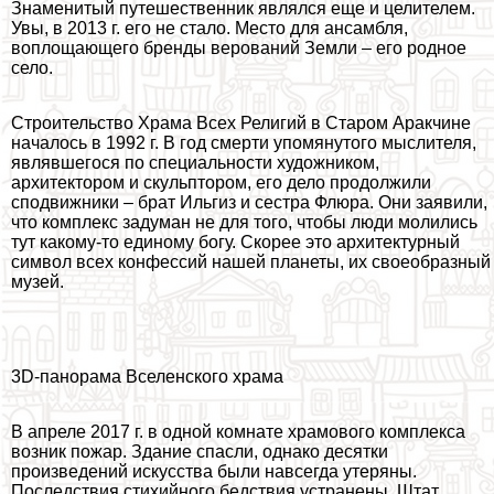
Знаменитый путешественник являлся еще и целителем.
Увы, в 2013 г. его не стало. Место для ансамбля,
воплощающего бренды верований Земли – его родное
село.
Строительство Храма Всех Религий в Старом Аpaкчине
началось в 1992 г. В год cмepти упомянутого мыслителя,
являвшегося по специальности художником,
архитектором и скульптором, его дело продолжили
сподвижники – брат Ильгиз и сестра Флюра. Они заявили,
что комплекс задуман не для того, чтобы люди молились
тут какому-то единому богу. Скорее это архитектурный
символ всех конфессий нашей планеты, их своеобразный
музей.
3D-панорама Вселенского храма
В апреле 2017 г. в одной комнате храмового комплекса
возник пожар. Здание спасли, однако десятки
произведений искусства были навсегда утеряны.
Последствия стихийного бедствия устранены. Штат