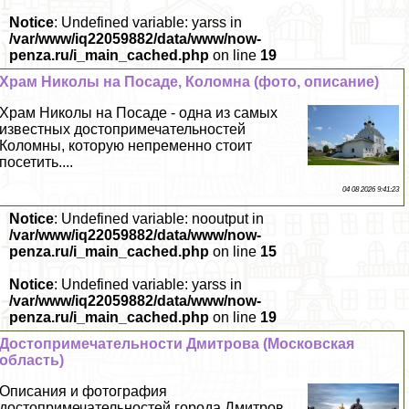
Notice
: Undefined variable: yarss in
/var/www/iq22059882/data/www/now-
penza.ru/i_main_cached.php
on line
19
Храм Николы на Посаде, Коломна (фото, описание)
Храм Николы на Посаде - одна из самых
известных достопримечательностей
Коломны, которую непременно стоит
посетить....
04 08 2026 9:41:23
Notice
: Undefined variable: nooutput in
/var/www/iq22059882/data/www/now-
penza.ru/i_main_cached.php
on line
15
Notice
: Undefined variable: yarss in
/var/www/iq22059882/data/www/now-
penza.ru/i_main_cached.php
on line
19
Достопримечательности Дмитрова (Московская
область)
Описания и фотография
достопримечательностей города Дмитров