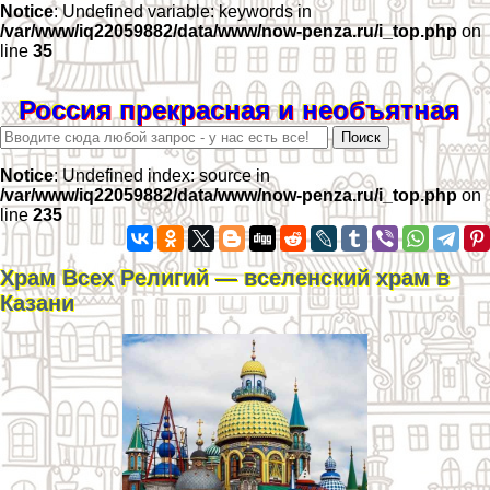
Notice
: Undefined variable: keywords in
/var/www/iq22059882/data/www/now-penza.ru/i_top.php
on
line
35
Россия прекрасная и необъятная
Notice
: Undefined index: source in
/var/www/iq22059882/data/www/now-penza.ru/i_top.php
on
line
235
Храм Всех Религий — вселенский храм в
Казани