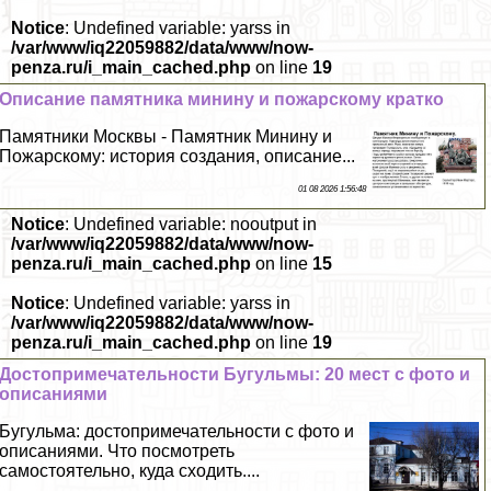
Notice
: Undefined variable: yarss in
/var/www/iq22059882/data/www/now-
penza.ru/i_main_cached.php
on line
19
Описание памятника минину и пожарскому кратко
Памятники Москвы - Памятник Минину и
Пожарскому: история создания, описание...
01 08 2026 1:56:48
Notice
: Undefined variable: nooutput in
/var/www/iq22059882/data/www/now-
penza.ru/i_main_cached.php
on line
15
Notice
: Undefined variable: yarss in
/var/www/iq22059882/data/www/now-
penza.ru/i_main_cached.php
on line
19
Достопримечательности Бугульмы: 20 мест с фото и
описаниями
Бугульма: достопримечательности с фото и
описаниями. Что посмотреть
самостоятельно, куда сходить....