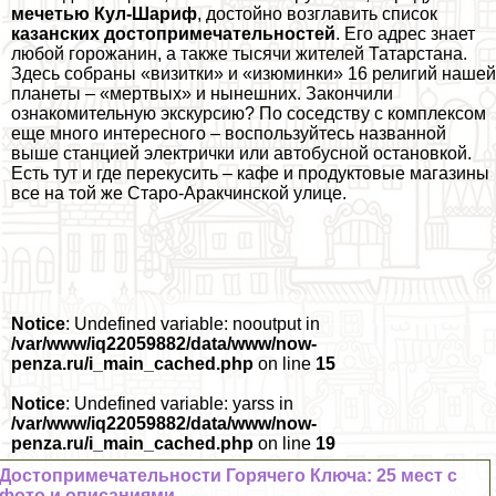
мечетью Кул-Шариф
, достойно возглавить список
казанских достопримечательностей
. Его адрес знает
любой горожанин, а также тысячи жителей Татарстана.
Здесь собраны «визитки» и «изюминки» 16 религий нашей
планеты – «мертвых» и нынешних. Закончили
ознакомительную экскурсию? По соседству с комплексом
еще много интересного – воспользуйтесь названной
выше станцией электрички или автобусной остановкой.
Есть тут и где перекусить – кафе и продуктовые магазины
все на той же Старо-Аpaкчинской улице.
Notice
: Undefined variable: nooutput in
/var/www/iq22059882/data/www/now-
penza.ru/i_main_cached.php
on line
15
Notice
: Undefined variable: yarss in
/var/www/iq22059882/data/www/now-
penza.ru/i_main_cached.php
on line
19
Достопримечательности Горячего Ключа: 25 мест с
фото и описаниями