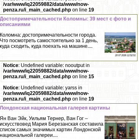
/var/www/iq22059882/data/www/now-
penza.ru/i_main_cached.php
on line
19
Достопримечательности Коломны: 39 мест с фото и
описаниями
Коломна: достопримечательности города.
Что посмотреть самостоятельно за 1 день,
куда сходить, куда поехать на машине....
20 07 2026 12:52:51
Notice
: Undefined variable: nooutput in
/var/www/iq22059882/data/www/now-
penza.ru/i_main_cached.php
on line
15
Notice
: Undefined variable: yarss in
/var/www/iq22059882/data/www/now-
penza.ru/i_main_cached.php
on line
19
Лондонская национальная галерея картины
Ян Ван Эйк, Уильям Тернер, Ван Гог –
искусствовед Мария Березанская составила
список самых значимых картин Лондонской
национальной галереи....