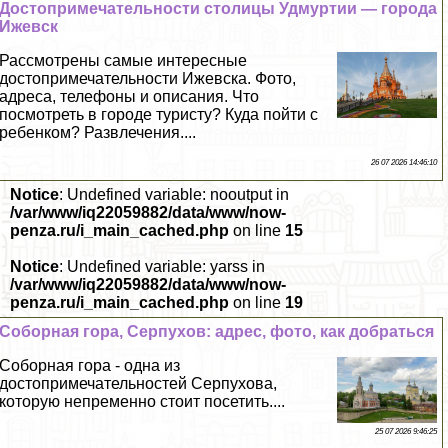
Достопримечательности столицы Удмуртии — города
Ижевск
Рассмотрены самые интересные
достопримечательности Ижевска. Фото,
адреса, телефоны и описания. Что
посмотреть в городе туристу? Куда пойти с
ребенком? Развлечения....
26 07 2026 14:46:10
Notice
: Undefined variable: nooutput in
/var/www/iq22059882/data/www/now-
penza.ru/i_main_cached.php
on line
15
Notice
: Undefined variable: yarss in
/var/www/iq22059882/data/www/now-
penza.ru/i_main_cached.php
on line
19
Соборная гора, Серпухов: адрес, фото, как добраться
Соборная гора - одна из
достопримечательностей Серпухова,
которую непременно стоит посетить....
25 07 2026 9:46:25