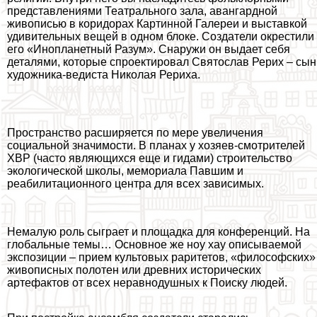
представлениями Театрального зала, авангардной
живописью в коридорах Картинной Галереи и выставкой
удивительных вещей в одном блоке. Создатели окрестили
его «Инопланетный Разум». Снаружи он выдает себя
деталями, которые спроектировал Святослав Рерих – сын
художника-ведиста Николая Рериха.
Прострaнcтво расширяется по мере увеличения
социальной значимости. В планах у хозяев-смотрителей
ХВР (часто являющихся еще и гидами) строительство
экологической школы, мемориала Павшим и
реабилитационного центра для всех зависимых.
Немалую роль сыграет и площадка для конференций. На
глобальные темы… Основное же ноу хау описываемой
экспозиции – прием культовых раритетов, «философских»
живописных полотен или древних исторических
артефактов от всех неравнодушных к Поиску людей.