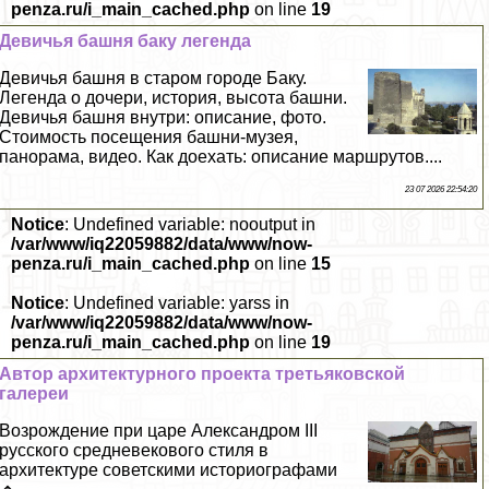
penza.ru/i_main_cached.php
on line
19
Девичья башня баку легенда
Девичья башня в старом городе Баку.
Легенда о дочери, история, высота башни.
Девичья башня внутри: описание, фото.
Стоимость посещения башни-музея,
панорама, видео. Как доехать: описание маршрутов....
23 07 2026 22:54:20
Notice
: Undefined variable: nooutput in
/var/www/iq22059882/data/www/now-
penza.ru/i_main_cached.php
on line
15
Notice
: Undefined variable: yarss in
/var/www/iq22059882/data/www/now-
penza.ru/i_main_cached.php
on line
19
Автор архитектурного проекта третьяковской
галереи
Возрождение при царе Александром III
русского средневекового стиля в
архитектуре советскими историографами