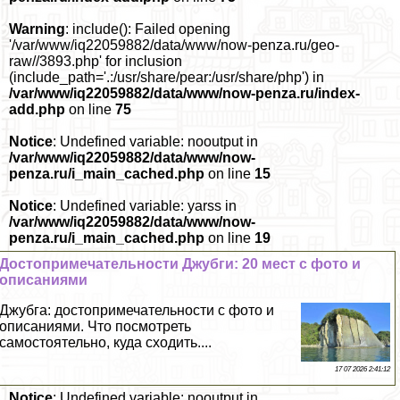
Warning
: include(): Failed opening
'/var/www/iq22059882/data/www/now-penza.ru/geo-
raw//3893.php' for inclusion
(include_path='.:/usr/share/pear:/usr/share/php') in
/var/www/iq22059882/data/www/now-penza.ru/index-
add.php
on line
75
Notice
: Undefined variable: nooutput in
/var/www/iq22059882/data/www/now-
penza.ru/i_main_cached.php
on line
15
Notice
: Undefined variable: yarss in
/var/www/iq22059882/data/www/now-
penza.ru/i_main_cached.php
on line
19
Достопримечательности Джубги: 20 мест с фото и
описаниями
Джубга: достопримечательности с фото и
описаниями. Что посмотреть
самостоятельно, куда сходить....
17 07 2026 2:41:12
Notice
: Undefined variable: nooutput in