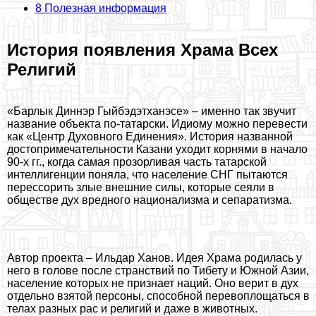
8
Полезная информация
История появления Храма Всех
Религий
«Барлык Диннэр Гыйбэдэтханэсе» – именно так звучит
название объекта по-татарски. Идиому можно перевести
как «Центр Духовного Единения». История названной
достопримечательности Казани уходит корнями в начало
90-х гг., когда самая прозорливая часть татарской
интеллигенции поняла, что население СНГ пытаются
перессорить злые внешние силы, которые сеяли в
обществе дух вредного национализма и сепаратизма.
Автор проекта – Ильдар Ханов. Идея Храма родилась у
него в голове после стрaнcтвий по Тибету и Южной Азии,
население которых не признает наций. Оно верит в дух
отдельно взятой персоны, способной перевоплощаться в
телах разных рас и религий и даже в животных.