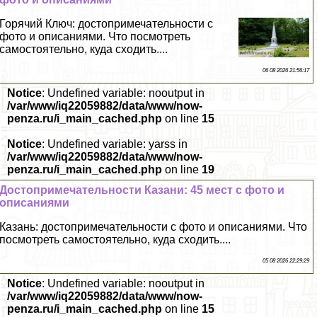
Горячий Ключ: достопримечательности с
фото и описаниями. Что посмотреть
самостоятельно, куда сходить....
06 08 2026 21:56:17
Notice
: Undefined variable: nooutput in
/var/www/iq22059882/data/www/now-
penza.ru/i_main_cached.php
on line
15
Notice
: Undefined variable: yarss in
/var/www/iq22059882/data/www/now-
penza.ru/i_main_cached.php
on line
19
Достопримечательности Казани: 45 мест с фото и
описаниями
Казань: достопримечательности с фото и описаниями. Что
посмотреть самостоятельно, куда сходить....
05 08 2026 22:29:29
Notice
: Undefined variable: nooutput in
/var/www/iq22059882/data/www/now-
penza.ru/i_main_cached.php
on line
15