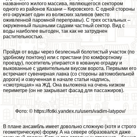
названного жилого массива, являющегося сектором
одного из районов Казани – Кировского. С одной стороны
его окружает один из волжских заливов (место
оживленной паромной переправы). С трех остальных –
окруженный пышными садами частный сектор. Вид с
воды наиболее выгоден, так как не затруднен
растительностью.
Пройдя от воды через безлесный болотистый участок (по
удобному понтону) или с пристани (по комфортному
проезду), посетитель упирается в кованую оградку и
выкованные с удивительным вкусом ворота. Первыми его
встречают сувенирная лавка (со стороны автомобильной
дороги) и озвученная в начале статьи надпись,
«смотрящая» на ЖД. Она выложена на очень низком
периметре (он не закрывает фасад для пассажиров).
Фото: © https://fotki.yandex.ru/users/vadim-latypov/
В плане ансамбль имеет довольно сложную (хотя и строго
геометрическую) форму. А на севере образовался даже