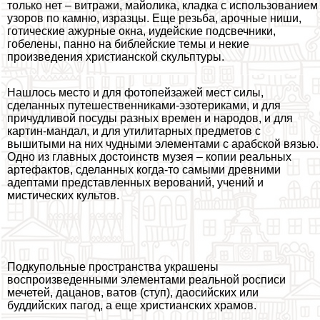
только нет – витражи, майолика, кладка с использованием
узоров по камню, изразцы. Еще резьба, арочные ниши,
готические ажурные окна, иудейские подсвечники,
гобелены, панно на библейские темы и некие
произведения христианской скульптуры.
Нашлось место и для фотопейзажей мест силы,
сделанных путешественниками-эзотериками, и для
причудливой посуды разных времен и народов, и для
картин-мaндал, и для утилитарных предметов с
вышитыми на них чудными элементами с арабской вязью.
Одно из главных достоинств музея – копии реальных
артефактов, сделанных когда-то самыми древними
адептами представленных верований, учений и
мистических культов.
Подкупольные прострaнcтва украшены
воспроизведенными элементами реальной росписи
мечетей, дацанов, ватов (ступ), даосийских или
буддийских пагод, а еще христианских храмов.