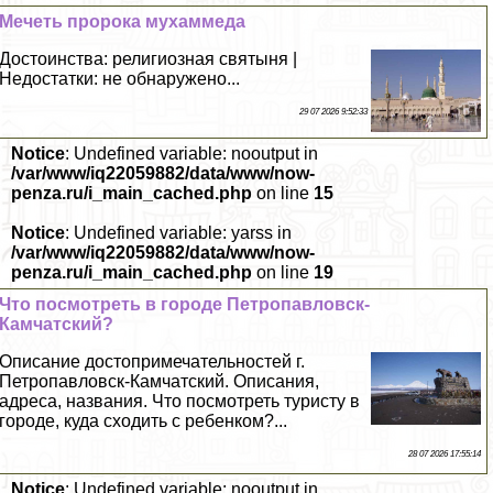
Мечеть пророка мухаммеда
Достоинства: религиозная святыня |
Недостатки: не обнаружено...
29 07 2026 9:52:33
Notice
: Undefined variable: nooutput in
/var/www/iq22059882/data/www/now-
penza.ru/i_main_cached.php
on line
15
Notice
: Undefined variable: yarss in
/var/www/iq22059882/data/www/now-
penza.ru/i_main_cached.php
on line
19
Что посмотреть в городе Петропавловск-
Камчатский?
Описание достопримечательностей г.
Петропавловск-Камчатский. Описания,
адреса, названия. Что посмотреть туристу в
городе, куда сходить с ребенком?...
28 07 2026 17:55:14
Notice
: Undefined variable: nooutput in