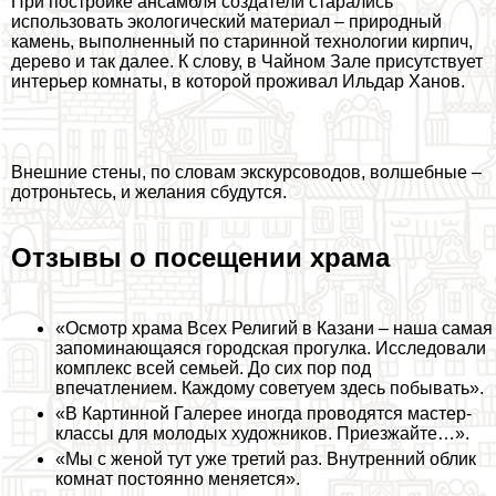
При постройке ансамбля создатели старались
использовать экологический материал – природный
камень, выполненный по старинной технологии кирпич,
дерево и так далее. К слову, в Чайном Зале присутствует
интерьер комнаты, в которой проживал Ильдар Ханов.
Внешние стены, по словам экскурсоводов, волшебные –
дотроньтесь, и желания сбудутся.
Отзывы о посещении храма
«Осмотр храма Всех Религий в Казани – наша самая
запоминающаяся городская прогулка. Исследовали
комплекс всей семьей. До сих пор под
впечатлением. Каждому советуем здесь побывать».
«В Картинной Галерее иногда проводятся мастер-
классы для молодых художников. Приезжайте…».
«Мы с женой тут уже третий раз. Внутренний облик
комнат постоянно меняется».