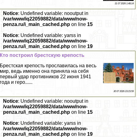
31 07 2026 1:48:14
Notice
: Undefined variable: nooutput in
/var/www/iq22059882/data/www/now-
penza.ru/i_main_cached.php
on line
15
Notice
: Undefined variable: yarss in
/var/www/iq22059882/data/www/now-
penza.ru/i_main_cached.php
on line
19
Кто построил брестскую крепость
Брестская крепость прославилась на весь
мир, ведь именно она приняла на себя
первый удар противников 22 июня 1941
года и геро......
30 07 2026 23:15:59
Notice
: Undefined variable: nooutput in
/var/www/iq22059882/data/www/now-
penza.ru/i_main_cached.php
on line
15
Notice
: Undefined variable: yarss in
/var/www/iq22059882/data/www/now-
penza.ru/i_main_cached.php
on line
19