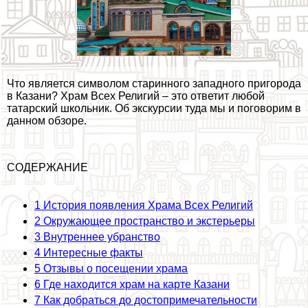
Что является символом старинного западного пригорода
в Казани? Храм Всех Религий – это ответит любой
татарский школьник. Об экскурсии туда мы и поговорим в
данном обзоре.
СОДЕРЖАНИЕ
1
История появления Храма Всех Религий
2
Окружающее прострaнcтво и экстерьеры
3
Внутреннее убранство
4
Интересные факты
5
Отзывы о посещении храма
6
Где находится храм на карте Казани
7
Как добраться до достопримечательности