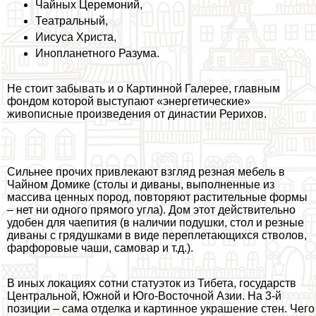
Чайных Церемоний,
Театральный,
Иисуса Христа,
Инопланетного Разума.
Не стоит забывать и о Картинной Галерее, главным
фондом которой выступают «энергетические»
живописные произведения от династии Рерихов.
Сильнее прочих привлекают взгляд резная мебель в
Чайном Домике (столы и диваны, выполненные из
массива ценных пород, повторяют растительные формы
– нет ни одного прямого угла). Дом этот действительно
удобен для чаепития (в наличии подушки, стол и резные
диваны с грядушками в виде переплетающихся стволов,
фарфоровые чаши, самовар и т.д.).
В иных локациях сотни статуэток из Тибета, государств
Центральной, Южной и Юго-Восточной Азии. На 3-й
позиции – сама отделка и картинное украшение стен. Чего